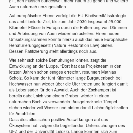
gilt, den Flüssen bundesweit mehr Raum zu geben und weitere
Auen naturnah umzugestalten.
Auf europäischer Ebene verfolgt die EU-Biodiversitätsstrategie
das ambitionierte Ziel, bis zum Jahr 2030 insgesamt 25.000
Kilometer Flüsse in Europa durch die Entfernung von Dämmen
und Anbindung von Auen wiederherzustellen. Einen neuen
Umsetzungsrahmen könnte hierzu auch das neue Europäische
Renaturierungsgesetz (Nature Restoration Law) bieten.
Dessen Ratifizierung steht allerdings noch aus.
Wie sehr sich solche Bemühungen lohnen, zeigt die
Entwicklung an der Luppe. "Dort hat das Projektteam in den
letzten Jahren schon einiges erreicht", resümiert Mathias
Scholz. So kann der fünf Kilometer lange Burgauenbach bei
Hochwasser nun wieder über die Ufer treten und fungiert damit
als Lebensader für den Auwald. Auch der Zschampert ist
bereits dabei, sich von einem Graben wieder in einen
naturnahen Bach zu verwandeln. Ausgetrocknete Tümpel
stehen wieder voll Wasser und bieten damit Laichmöglichkeiten
für Amphibien.
Dass dies alles schon positive Auswirkungen auf das
Ökosystem hat, zeigen die begleitenden Untersuchungen des
UFZ und der Universität Leipzig. Lange konnten sich zum