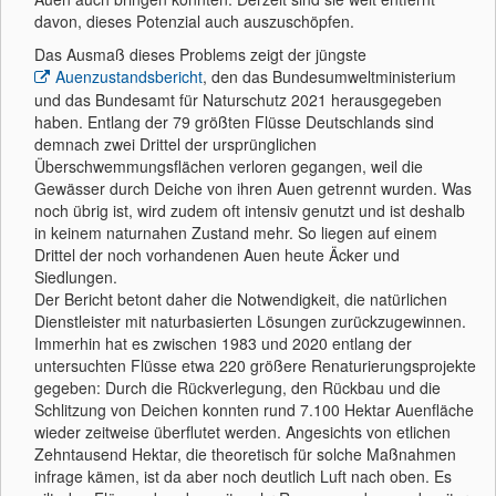
davon, dieses Potenzial auch auszuschöpfen.
Das Ausmaß dieses Problems zeigt der jüngste
Auenzustandsbericht
, den das Bundesumweltministerium
und das Bundesamt für Naturschutz 2021 herausgegeben
haben. Entlang der 79 größten Flüsse Deutschlands sind
demnach zwei Drittel der ursprünglichen
Überschwemmungsflächen verloren gegangen, weil die
Gewässer durch Deiche von ihren Auen getrennt wurden. Was
noch übrig ist, wird zudem oft intensiv genutzt und ist deshalb
in keinem naturnahen Zustand mehr. So liegen auf einem
Drittel der noch vorhandenen Auen heute Äcker und
Siedlungen.
Der Bericht betont daher die Notwendigkeit, die natürlichen
Dienstleister mit naturbasierten Lösungen zurückzugewinnen.
Immerhin hat es zwischen 1983 und 2020 entlang der
untersuchten Flüsse etwa 220 größere Renaturierungsprojekte
gegeben: Durch die Rückverlegung, den Rückbau und die
Schlitzung von Deichen konnten rund 7.100 Hektar Auenfläche
wieder zeitweise überflutet werden. Angesichts von etlichen
Zehntausend Hektar, die theoretisch für solche Maßnahmen
infrage kämen, ist da aber noch deutlich Luft nach oben. Es