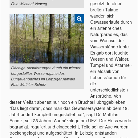
gesetzt. In einer
Foto: Michael Vieweg
breiten Talaue
wanden sich
Gewässerläufe durch
ein artenreiches
Naturparadies, das
vom Wechsel der
Wasserstände lebte.
Es gab dort feuchte
Wiesen und Wälder,
Tümpel und Altarme -
Flächige Ausuferrungen durch ein wieder
ein Mosaik von
hergestelltes Wasserregime des
Lebensräumen für
Burgauenbaches im Leipziger Auwald
die
Foto: Mathias Scholz
unterschiedlichsten
Ansprüche. Von
dieser Vielfalt aber ist nur noch ein Bruchteil übriggeblieben.
"Das liegt daran, dass man das Gewässersystem ab dem 19.
Jahrhundert komplett umgestaltet hat", sagt Dr. Mathias
Scholz, seit 25 Jahren Auenökologe am UFZ. Der Fluss wurde
begradigt, reguliert und eingedeicht, Teile seiner Aue wurden
trockengelegt und aufgeschüttet. In Leipzig entstanden