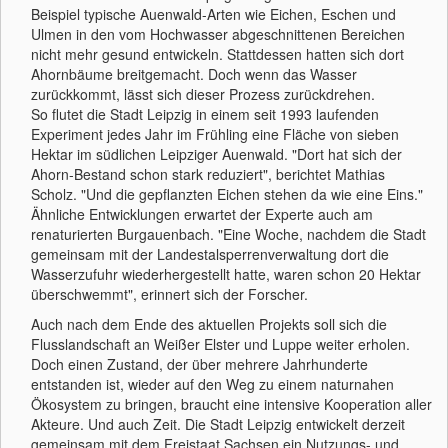
Beispiel typische Auenwald-Arten wie Eichen, Eschen und
Ulmen in den vom Hochwasser abgeschnittenen Bereichen
nicht mehr gesund entwickeln. Stattdessen hatten sich dort
Ahornbäume breitgemacht. Doch wenn das Wasser
zurückkommt, lässt sich dieser Prozess zurückdrehen.
So flutet die Stadt Leipzig in einem seit 1993 laufenden
Experiment jedes Jahr im Frühling eine Fläche von sieben
Hektar im südlichen Leipziger Auenwald. "Dort hat sich der
Ahorn-Bestand schon stark reduziert", berichtet Mathias
Scholz. "Und die gepflanzten Eichen stehen da wie eine Eins."
Ähnliche Entwicklungen erwartet der Experte auch am
renaturierten Burgauenbach. "Eine Woche, nachdem die Stadt
gemeinsam mit der Landestalsperrenverwaltung dort die
Wasserzufuhr wiederhergestellt hatte, waren schon 20 Hektar
überschwemmt", erinnert sich der Forscher.
Auch nach dem Ende des aktuellen Projekts soll sich die
Flusslandschaft an Weißer Elster und Luppe weiter erholen.
Doch einen Zustand, der über mehrere Jahrhunderte
entstanden ist, wieder auf den Weg zu einem naturnahen
Ökosystem zu bringen, braucht eine intensive Kooperation aller
Akteure. Und auch Zeit. Die Stadt Leipzig entwickelt derzeit
gemeinsam mit dem Freistaat Sachsen ein Nutzungs- und