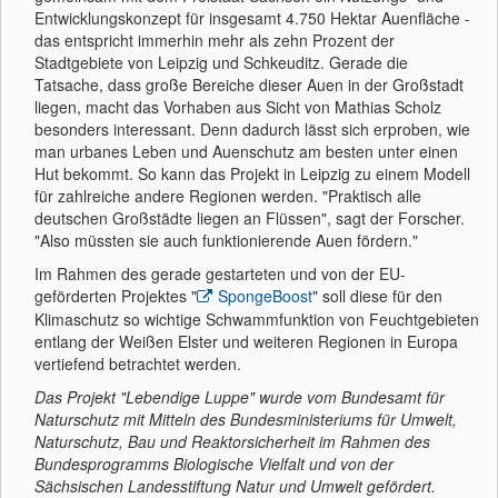
Entwicklungskonzept für insgesamt 4.750 Hektar Auenfläche -
das entspricht immerhin mehr als zehn Prozent der
Stadtgebiete von Leipzig und Schkeuditz. Gerade die
Tatsache, dass große Bereiche dieser Auen in der Großstadt
liegen, macht das Vorhaben aus Sicht von Mathias Scholz
besonders interessant. Denn dadurch lässt sich erproben, wie
man urbanes Leben und Auenschutz am besten unter einen
Hut bekommt. So kann das Projekt in Leipzig zu einem Modell
für zahlreiche andere Regionen werden. "Praktisch alle
deutschen Großstädte liegen an Flüssen", sagt der Forscher.
"Also müssten sie auch funktionierende Auen fördern."
Im Rahmen des gerade gestarteten und von der EU-
geförderten Projektes "
SpongeBoost
" soll diese für den
Klimaschutz so wichtige Schwammfunktion von Feuchtgebieten
entlang der Weißen Elster und weiteren Regionen in Europa
vertiefend betrachtet werden.
Das Projekt "Lebendige Luppe" wurde vom Bundesamt für
Naturschutz mit Mitteln des Bundesministeriums für Umwelt,
Naturschutz, Bau und Reaktorsicherheit im Rahmen des
Bundesprogramms Biologische Vielfalt und von der
Sächsischen Landesstiftung Natur und Umwelt gefördert.