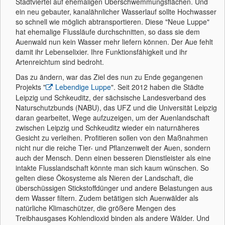
Stadtviertel auf ehemaligen Überschwemmungsflächen. Und
ein neu gebauter, kanalähnlicher Wasserlauf sollte Hochwasser
so schnell wie möglich abtransportieren. Diese "Neue Luppe"
hat ehemalige Flussläufe durchschnitten, so dass sie dem
Auenwald nun kein Wasser mehr liefern können. Der Aue fehlt
damit ihr Lebenselixier. Ihre Funktionsfähigkeit und ihr
Artenreichtum sind bedroht.
Das zu ändern, war das Ziel des nun zu Ende gegangenen
Projekts "
Lebendige Luppe
". Seit 2012 haben die Städte
Leipzig und Schkeuditz, der sächsische Landesverband des
Naturschutzbunds (NABU), das UFZ und die Universität Leipzig
daran gearbeitet, Wege aufzuzeigen, um der Auenlandschaft
zwischen Leipzig und Schkeuditz wieder ein naturnäheres
Gesicht zu verleihen. Profitieren sollen von den Maßnahmen
nicht nur die reiche Tier- und Pflanzenwelt der Auen, sondern
auch der Mensch. Denn einen besseren Dienstleister als eine
intakte Flusslandschaft könnte man sich kaum wünschen. So
gelten diese Ökosysteme als Nieren der Landschaft, die
überschüssigen Stickstoffdünger und andere Belastungen aus
dem Wasser filtern. Zudem betätigen sich Auenwälder als
natürliche Klimaschützer, die größere Mengen des
Treibhausgases Kohlendioxid binden als andere Wälder. Und