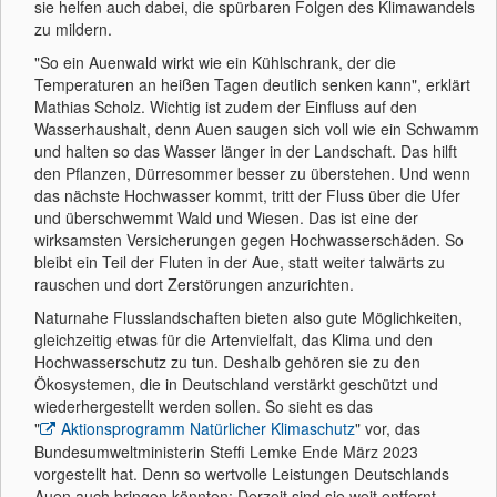
sie helfen auch dabei, die spürbaren Folgen des Klimawandels
zu mildern.
"So ein Auenwald wirkt wie ein Kühlschrank, der die
Temperaturen an heißen Tagen deutlich senken kann", erklärt
Mathias Scholz. Wichtig ist zudem der Einfluss auf den
Wasserhaushalt, denn Auen saugen sich voll wie ein Schwamm
und halten so das Wasser länger in der Landschaft. Das hilft
den Pflanzen, Dürresommer besser zu überstehen. Und wenn
das nächste Hochwasser kommt, tritt der Fluss über die Ufer
und überschwemmt Wald und Wiesen. Das ist eine der
wirksamsten Versicherungen gegen Hochwasserschäden. So
bleibt ein Teil der Fluten in der Aue, statt weiter talwärts zu
rauschen und dort Zerstörungen anzurichten.
Naturnahe Flusslandschaften bieten also gute Möglichkeiten,
gleichzeitig etwas für die Artenvielfalt, das Klima und den
Hochwasserschutz zu tun. Deshalb gehören sie zu den
Ökosystemen, die in Deutschland verstärkt geschützt und
wiederhergestellt werden sollen. So sieht es das
"
Aktionsprogramm Natürlicher Klimaschutz
" vor, das
Bundesumweltministerin Steffi Lemke Ende März 2023
vorgestellt hat. Denn so wertvolle Leistungen Deutschlands
Auen auch bringen könnten: Derzeit sind sie weit entfernt