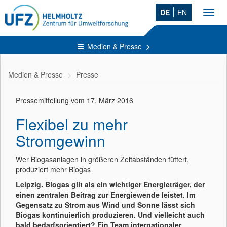
DE
EN
Toggl
navig
Medien & Presse
Medien & Presse
Presse
Pressemitteilung vom 17. März 2016
Flexibel zu mehr
Stromgewinn
Wer Biogasanlagen in größeren Zeitabständen füttert,
produziert mehr Biogas
Leipzig. Biogas gilt als ein wichtiger Energieträger, der
einen zentralen Beitrag zur Energiewende leistet. Im
Gegensatz zu Strom aus Wind und Sonne lässt sich
Biogas kontinuierlich produzieren. Und vielleicht auch
bald bedarfsorientiert? Ein Team internationaler