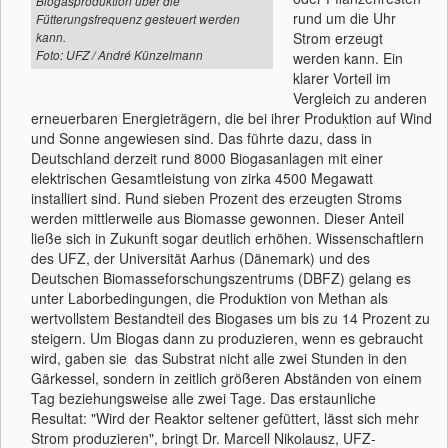
Biogasproduktion über die
rund um die Uhr
Fütterungsfrequenz gesteuert werden
Strom erzeugt
kann.
Foto: UFZ / André Künzelmann
werden kann. Ein
klarer Vorteil im
Vergleich zu anderen
erneuerbaren Energieträgern, die bei ihrer Produktion auf Wind
und Sonne angewiesen sind. Das führte dazu, dass in
Deutschland derzeit rund 8000 Biogasanlagen mit einer
elektrischen Gesamtleistung von zirka 4500 Megawatt
installiert sind. Rund sieben Prozent des erzeugten Stroms
werden mittlerweile aus Biomasse gewonnen. Dieser Anteil
ließe sich in Zukunft sogar deutlich erhöhen. Wissenschaftlern
des UFZ, der Universität Aarhus (Dänemark) und des
Deutschen Biomasseforschungszentrums (DBFZ) gelang es
unter Laborbedingungen, die Produktion von Methan als
wertvollstem Bestandteil des Biogases um bis zu 14 Prozent zu
steigern. Um Biogas dann zu produzieren, wenn es gebraucht
wird, gaben sie das Substrat nicht alle zwei Stunden in den
Gärkessel, sondern in zeitlich größeren Abständen von einem
Tag beziehungsweise alle zwei Tage. Das erstaunliche
Resultat: "Wird der Reaktor seltener gefüttert, lässt sich mehr
Strom produzieren", bringt Dr. Marcell Nikolausz, UFZ-