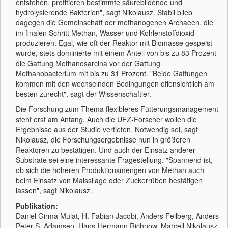
entstehen, profitieren bestimmte säurebildende und
hydrolysierende Bakterien", sagt Nikolausz. Stabil blieb
dagegen die Gemeinschaft der methanogenen Archaeen, die
im finalen Schritt Methan, Wasser und Kohlenstoffdioxid
produzieren. Egal, wie oft der Reaktor mit Biomasse gespeist
wurde, stets dominierte mit einem Anteil von bis zu 83 Prozent
die Gattung Methanosarcina vor der Gattung
Methanobacterium mit bis zu 31 Prozent. "Beide Gattungen
kommen mit den wechselnden Bedingungen offensichtlich am
besten zurecht", sagt der Wissenschaftler.
Die Forschung zum Thema flexibleres Fütterungsmanagement
steht erst am Anfang. Auch die UFZ-Forscher wollen die
Ergebnisse aus der Studie vertiefen. Notwendig sei, sagt
Nikolausz, die Forschungsergebnisse nun in größeren
Reaktoren zu bestätigen. Und auch der Einsatz anderer
Substrate sei eine interessante Fragestellung. "Spannend ist,
ob sich die höheren Produktionsmengen von Methan auch
beim Einsatz von Maissilage oder Zuckerrüben bestätigen
lassen", sagt Nikolausz.
Publikation:
Daniel Girma Mulat, H. Fabian Jacobi, Anders Feilberg, Anders
Peter S. Adamsen, Hans-Hermann Richnow, Marcell Nikolausz