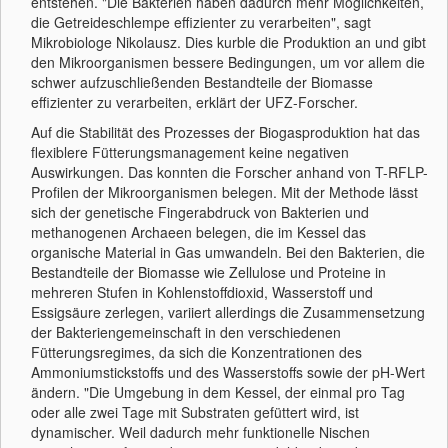
entstehen. "Die Bakterien haben dadurch mehr Möglichkeiten,
die Getreideschlempe effizienter zu verarbeiten", sagt
Mikrobiologe Nikolausz. Dies kurble die Produktion an und gibt
den Mikroorganismen bessere Bedingungen, um vor allem die
schwer aufzuschließenden Bestandteile der Biomasse
effizienter zu verarbeiten, erklärt der UFZ-Forscher.
Auf die Stabilität des Prozesses der Biogasproduktion hat das
flexiblere Fütterungsmanagement keine negativen
Auswirkungen. Das konnten die Forscher anhand von T-RFLP-
Profilen der Mikroorganismen belegen. Mit der Methode lässt
sich der genetische Fingerabdruck von Bakterien und
methanogenen Archaeen belegen, die im Kessel das
organische Material in Gas umwandeln. Bei den Bakterien, die
Bestandteile der Biomasse wie Zellulose und Proteine in
mehreren Stufen in Kohlenstoffdioxid, Wasserstoff und
Essigsäure zerlegen, variiert allerdings die Zusammensetzung
der Bakteriengemeinschaft in den verschiedenen
Fütterungsregimes, da sich die Konzentrationen des
Ammoniumstickstoffs und des Wasserstoffs sowie der pH-Wert
ändern. "Die Umgebung in dem Kessel, der einmal pro Tag
oder alle zwei Tage mit Substraten gefüttert wird, ist
dynamischer. Weil dadurch mehr funktionelle Nischen