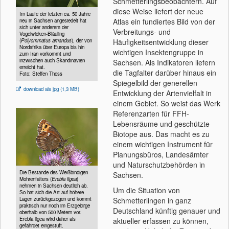
Schmetterlingsbeobachtern. Auf
diese Weise liefert der neue
Im Laufe der letzten ca. 50 Jahre
Atlas ein fundiertes Bild von der
neu in Sachsen angesiedelt hat
sich unter anderem der
Verbreitungs- und
Vogelwicken-Bläuling
(
Polyommatus amandus
), der von
Häufigkeitsentwicklung dieser
Nordafrika über Europa bis hin
wichtigen Insektengruppe in
zum Iran vorkommt und
inzwischen auch Skandinavien
Sachsen. Als Indikatoren liefern
erreicht hat.
die Tagfalter darüber hinaus ein
Foto: Steffen Thoss
Spiegelbild der generellen
download als jpg (1,3 MB)
Entwicklung der Artenvielfalt in
einem Gebiet. So weist das Werk
Referenzarten für FFH-
Lebensräume und geschützte
Biotope aus. Das macht es zu
einem wichtigen Instrument für
Planungsbüros, Landesämter
und Naturschutzbehörden in
Die Bestände des Weißbindigen
Sachsen.
Mohrenfalters (
Erebia ligea
)
nehmen in Sachsen deutlich ab.
Um die Situation von
So hat sich die Art auf höhere
Lagen zurückgezogen und kommt
Schmetterlingen in ganz
praktisch nur noch im Erzgebirge
Deutschland künftig genauer und
oberhalb von 500 Metern vor.
Erebia ligea wird daher als
aktueller erfassen zu können,
gefährdet eingestuft.