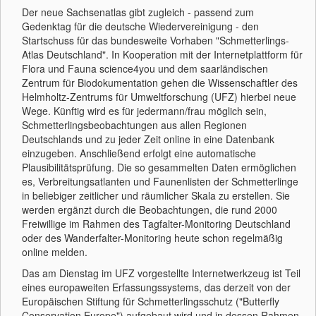
Der neue Sachsenatlas gibt zugleich - passend zum
Gedenktag für die deutsche Wiedervereinigung - den
Startschuss für das bundesweite Vorhaben "Schmetterlings-
Atlas Deutschland". In Kooperation mit der Internetplattform für
Flora und Fauna science4you und dem saarländischen
Zentrum für Biodokumentation gehen die Wissenschaftler des
Helmholtz-Zentrums für Umweltforschung (UFZ) hierbei neue
Wege. Künftig wird es für jedermann/frau möglich sein,
Schmetterlingsbeobachtungen aus allen Regionen
Deutschlands und zu jeder Zeit online in eine Datenbank
einzugeben. Anschließend erfolgt eine automatische
Plausibilitätsprüfung. Die so gesammelten Daten ermöglichen
es, Verbreitungsatlanten und Faunenlisten der Schmetterlinge
in beliebiger zeitlicher und räumlicher Skala zu erstellen. Sie
werden ergänzt durch die Beobachtungen, die rund 2000
Freiwillige im Rahmen des Tagfalter-Monitoring Deutschland
oder des Wanderfalter-Monitoring heute schon regelmäßig
online melden.
Das am Dienstag im UFZ vorgestellte Internetwerkzeug ist Teil
eines europaweiten Erfassungssystems, das derzeit von der
Europäischen Stiftung für Schmetterlingsschutz ("Butterfly
Conservation Europe") aufgebaut wird und in dessen Rahmen