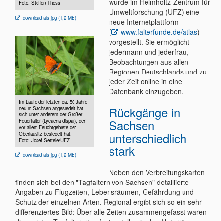
wurde im Helmholtz-Zentrum für
Foto: Steffen Thoss
Umweltforschung (UFZ) eine
download als jpg (1,2 MB)
neue Internetplattform
(
www.falterfunde.de/atlas
)
vorgestellt. Sie ermöglicht
jedermann und jederfrau,
Beobachtungen aus allen
Regionen Deutschlands und zu
jeder Zeit online in eine
Datenbank einzugeben.
Im Laufe der letzten ca. 50 Jahre
Rückgänge in
neu in Sachsen angesiedelt hat
sich unter anderem der Großer
Sachsen
Feuerfalter (Lycaena dispar), der
vor allem Feuchtgebiete der
unterschiedlich
Oberlausitz besiedelt hat.
Foto: Josef Settele/UFZ
stark
download als jpg (1,2 MB)
Neben den Verbreitungskarten
finden sich bei den "Tagfaltern von Sachsen" detaillierte
Angaben zu Flugzeiten, Lebensräumen, Gefährdung und
Schutz der einzelnen Arten. Regional ergibt sich so ein sehr
differenziertes Bild: Über alle Zeiten zusammengefasst waren