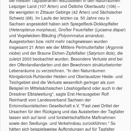
die meisten Tagfalterarten festzustellen in den Naturräumen
Leipziger Land (107 Arten) und Östliche Oberlausitz (106) –
die wenigsten in Zittauer Gebirge (42 Arten) und Sächsischer
Schweiz (68). Im Laufe der letzten ca. 50 Jahre neu in
Sachsen angesiedelt haben sich Spiegelfleck-Dickkopffalter
(
Heteropterus morpheus
), Großer Feuerfalter (
Lycaena dispar
)
und Vogelwicken-Bläuling (
Polyommatus amandus
).
Ausgestorben bzw. nicht mehr nachgewiesen wurden
insgesamt 21 Arten wie der Mittlere Perlmutterfalter (
Argynnis
niobe
) und der Braune Eichen-Zipfelfalter (
Satyrium ilicis
), die
zuletzt 2003 beobachtet wurden. Besondere Verluste sind bei
den Offenlandlandarten und den Bewohnern strukturbetonter
Lebensräume zu verzeichnen. "In den Naturräumen
Königsbrück-Ruhlander Heiden und Oberlausitzer Heide- und
Teichgebiet sind die Verluste wesentlich geringer als zum
Beispiel im Mittelsächsischen Lösshügelland oder auch in der
Dresdner Elbtalweitung", sagte Erst-Herausgeber Rolf
Reinhardt vom Landesverband Sachsen der
Entomofaunistischen Gesellschaft e.V. "Fast zwei Drittel der
Ursachen für den Rückgang und das Aussterben der Tagfalter
lassen sich auf land- und forstwirtschaftliche Maßnahmen
sowie den Siedlungs- und Verkehrsbau zurückführen." So
hätten sich beispielsweise Aufforstungen auf für Tagfalter