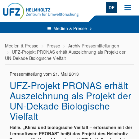
DE
Toggl
navig
Medien & Presse
Medien & Presse
Presse
Archiv Pressemitteilungen
UFZ-Projekt PRONAS erhält Auszeichnung als Projekt der
UN-Dekade Biologische Vielfalt
Pressemitteilung vom 21. Mai 2013
UFZ-Projekt PRONAS erhält
Auszeichnung als Projekt der
UN-Dekade Biologische
Vielfalt
Halle. „Klima und biologische Vielfalt – erforschen mit der
Lernsoftware PRONAS“ heißt das Projekt des Helmholtz-