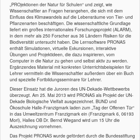
„PROjektionen der Natur für Schulen“ und zeigt, wie
Wissenschaftler an Fragen herangehen, die sich mit dem
Einfluss des Klimawandels auf die Lebensräume von Tier- und
Pflanzenarten beschäftigen. Die wissenschaftliche Grundlage
liefert ein großes internationales Forschungsprojekt (ALARM),
in dem mehr als 250 Forscher aus 36 Ländern Risiken für die
Biodiversität untersucht haben. Die Lernsoftware PRONAS
enthält Simulationen, virtuelle Exkursionen, interaktive
Übungen und Projektideen, die dazu inspirieren, vom
Computer in die Natur zu gehen und selbst aktiv zu werden.
Ergänzendes Material mit konkreten Unterrichtsbeispielen für
Lehrer vermitteln die Wissenschaftler außerdem über ein Buch
und spezielle Fortbildungsseminare für Lehrer.
Dieser Einsatz hat die Juroren des UN-Dekade-Wettbewerbs
überzeugt. Am 25. Mai 2013 wird PRONAS als Projekt der UN-
Dekade Biologische Vielfalt ausgezeichnet. BUND und
Ökoschule Halle-Franzigmark laden zum „Tag der Offenen Tür“
in das Umweltzentrum Franzigmark ein (Franzigmark 6, 06193
Morl), Halles OB Dr. Bernd Wiegand wird um 15 Uhr die
Auszeichnung vornehmen.
Das Projekt PRONAS wurde gefördert durch die Bundesstiftung