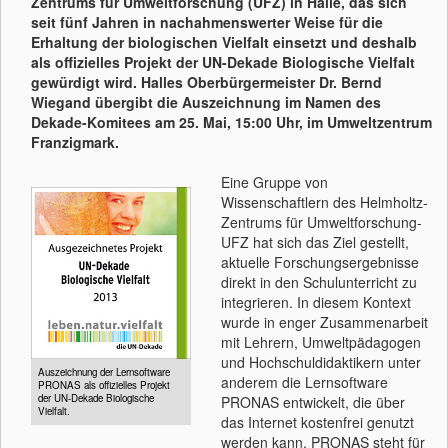
Zentrums für Umweltforschung (UFZ) in Halle, das sich
seit fünf Jahren in nachahmenswerter Weise für die
Erhaltung der biologischen Vielfalt einsetzt und deshalb
als offizielles Projekt der UN-Dekade Biologische Vielfalt
gewürdigt wird. Halles Oberbürgermeister Dr. Bernd
Wiegand übergibt die Auszeichnung im Namen des
Dekade-Komitees am 25. Mai, 15:00 Uhr, im Umweltzentrum
Franzigmark.
Eine Gruppe von
Wissenschaftlern des Helmholtz-
Zentrums für Umweltforschung-
UFZ hat sich das Ziel gestellt,
aktuelle Forschungsergebnisse
direkt in den Schulunterricht zu
integrieren. In diesem Kontext
wurde in enger Zusammenarbeit
mit Lehrern, Umweltpädagogen
und Hochschuldidaktikern unter
Auszeichnung der Lernsoftware
anderem die Lernsoftware
PRONAS als offizielles Projekt
der UN-Dekade Biologische
PRONAS entwickelt, die über
Vielfalt.
das Internet kostenfrei genutzt
werden kann. PRONAS steht für