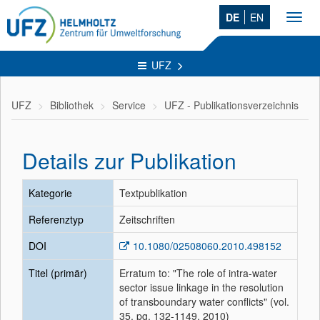
DE
EN
Toggl
navig
UFZ
UFZ
Bibliothek
Service
UFZ - Publikationsverzeichnis
Details zur Publikation
Kategorie
Textpublikation
Referenztyp
Zeitschriften
DOI
10.1080/02508060.2010.498152
Titel (primär)
Erratum to: "The role of intra-water
sector issue linkage in the resolution
of transboundary water conflicts" (vol.
35, pg. 132-1149, 2010)