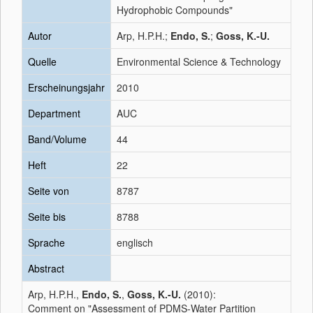
Hydrophobic Compounds"
Autor
Arp, H.P.H.;
Endo, S.
;
Goss, K.-U.
Quelle
Environmental Science & Technology
Erscheinungsjahr
2010
Department
AUC
Band/Volume
44
Heft
22
Seite von
8787
Seite bis
8788
Sprache
englisch
Abstract
Arp, H.P.H.,
Endo, S.
,
Goss, K.-U.
(2010):
Comment on "Assessment of PDMS-Water Partition