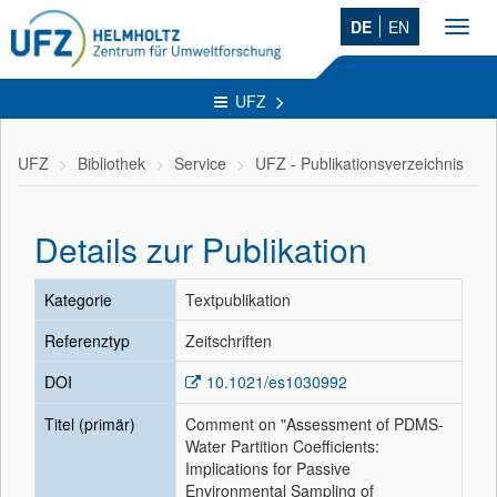
DE
EN
Toggl
navig
UFZ
UFZ
Bibliothek
Service
UFZ - Publikationsverzeichnis
Details zur Publikation
Kategorie
Textpublikation
Referenztyp
Zeitschriften
DOI
10.1021/es1030992
Titel (primär)
Comment on "Assessment of PDMS-
Water Partition Coefficients:
Implications for Passive
Environmental Sampling of