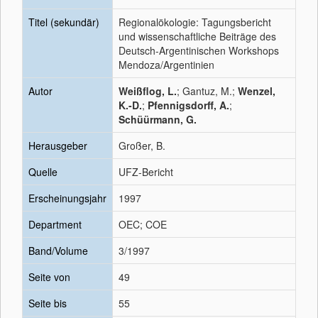
Titel (sekundär)
Regionalökologie: Tagungsbericht
und wissenschaftliche Beiträge des
Deutsch-Argentinischen Workshops
Mendoza/Argentinien
Autor
Weißflog, L.
; Gantuz, M.;
Wenzel,
K.-D.
;
Pfennigsdorff, A.
;
Schüürmann, G.
Herausgeber
Großer, B.
Quelle
UFZ-Bericht
Erscheinungsjahr
1997
Department
OEC; COE
Band/Volume
3/1997
Seite von
49
Seite bis
55