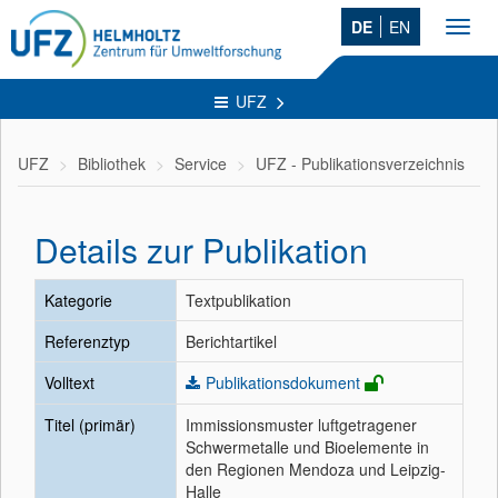
DE
EN
Toggl
navig
UFZ
UFZ
Bibliothek
Service
UFZ - Publikationsverzeichnis
Details zur Publikation
Kategorie
Textpublikation
Referenztyp
Berichtartikel
Volltext
Publikationsdokument
Titel (primär)
Immissionsmuster luftgetragener
Schwermetalle und Bioelemente in
den Regionen Mendoza und Leipzig-
Halle