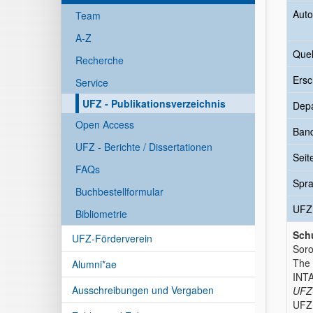
Auto
Team
A-Z
Quel
Recherche
Ersc
Service
UFZ - Publikationsverzeichnis
Dep
Open Access
Ban
UFZ - Berichte / Dissertationen
Seit
FAQs
Spr
Buchbestellformular
UFZ
Bibliometrie
Schu
UFZ-Förderverein
Soro
The 
Alumni*ae
INTA
Ausschreibungen und Vergaben
UFZ-
UFZ 