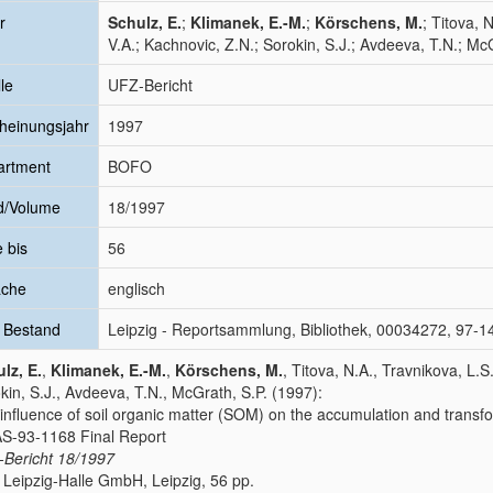
r
Schulz, E.
;
Klimanek, E.-M.
;
Körschens, M.
; Titova, 
V.A.; Kachnovic, Z.N.; Sorokin, S.J.; Avdeeva, T.N.; Mc
le
UFZ-Bericht
heinungsjahr
1997
artment
BOFO
d/Volume
18/1997
e bis
56
ache
englisch
 Bestand
Leipzig - Reportsammlung, Bibliothek, 00034272, 97-1
lz, E.
,
Klimanek, E.-M.
,
Körschens, M.
, Titova, N.A., Travnikova, L.S
kin, S.J., Avdeeva, T.N., McGrath, S.P. (1997):
influence of soil organic matter (SOM) on the accumulation and transfo
S-93-1168 Final Report
Bericht
18/1997
Leipzig-Halle GmbH, Leipzig, 56 pp.