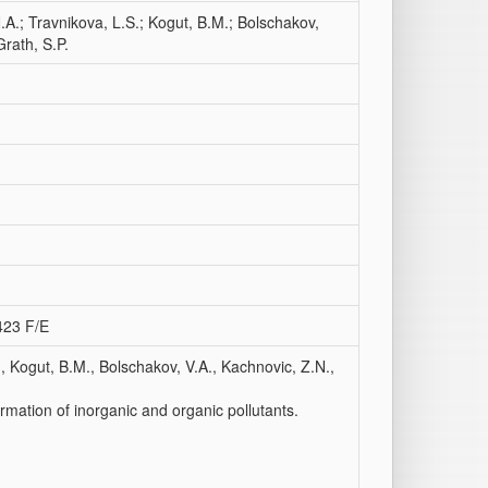
N.A.; Travnikova, L.S.; Kogut, B.M.; Bolschakov,
Grath, S.P.
423 F/E
., Kogut, B.M., Bolschakov, V.A., Kachnovic, Z.N.,
rmation of inorganic and organic pollutants.