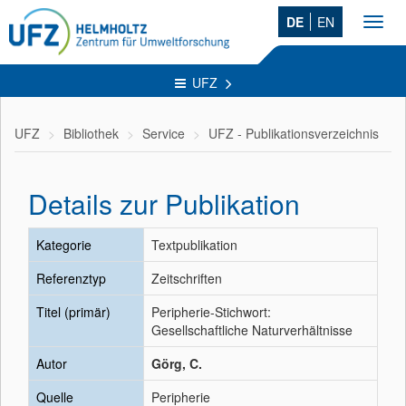
DE
EN
Toggl
navig
UFZ
UFZ
Bibliothek
Service
UFZ - Publikationsverzeichnis
Details zur Publikation
Kategorie
Textpublikation
Referenztyp
Zeitschriften
Titel (primär)
Peripherie-Stichwort:
Gesellschaftliche Naturverhältnisse
Autor
Görg, C.
Quelle
Peripherie