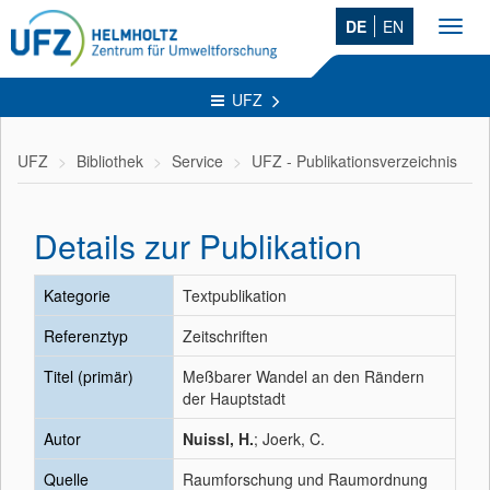
DE
EN
Toggl
navig
UFZ
UFZ
Bibliothek
Service
UFZ - Publikationsverzeichnis
Details zur Publikation
Kategorie
Textpublikation
Referenztyp
Zeitschriften
Titel (primär)
Meßbarer Wandel an den Rändern
der Hauptstadt
Autor
Nuissl, H.
; Joerk, C.
Quelle
Raumforschung und Raumordnung