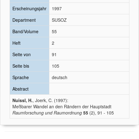
Erscheinungsjahr
1997
Department
SUSOZ
Band/Volume
55
Heft
2
Seite von
91
Seite bis
105
Sprache
deutsch
Abstract
Nuissl, H.
, Joerk, C. (1997):
Meßbarer Wandel an den Rändern der Hauptstadt
Raumforschung und Raumordnung
55
(2), 91 - 105