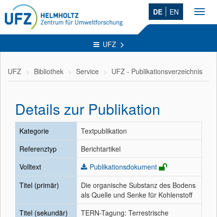
DE
EN
Toggl
navig
UFZ
UFZ
Bibliothek
Service
UFZ - Publikationsverzeichnis
Details zur Publikation
Kategorie
Textpublikation
Referenztyp
Berichtartikel
Volltext
Publikationsdokument
Titel (primär)
Die organische Substanz des Bodens
als Quelle und Senke für Kohlenstoff
Titel (sekundär)
TERN-Tagung: Terrestrische