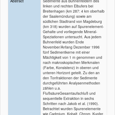
Abstract
Sedimente aus Buhnenfeldern des
linken und rechten Elbufers bei
Breitenhagen (km 287: 4 km oberhalb
der Saalemündung) sowie am
südlichen Stadtrand von Magdeburg
(km 318) wurden auf Spurenelement-
Gehalte und vorliegende Mineral-
Speziationen untersucht. Aus jedem
Buhnenfeld wurden Ende
November/Anfang Dezember 1996
fünf Sedimentkerne mit einer
Mächtigkeit von 1 m genommen und
nach makroskopischen Merkmalen
(Farbe, Konsistenz) in oberen und
unteren Horizont geteilt. Zu den an
den Tonfraktionen der Sedimente
durchgeführten Analysenmethoden
zählen u.a.
FlußsäureGesamtaufschluß und
sequentielle Extraktion in sechs
Schritten nach Jakob et al. (1990).
Betrachtet wurden Spurenelemente
wie Cadmium, Kobalt, Chrom, Kupfer,