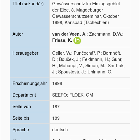
Titel (sekundär)
Gewässerschutz im Einzugsgebiet
der Elbe. 8. Magdeburger
Gewässerschutzseminar, Oktober
1998, Karlsbad (Tschechien)
Autor
van der Veen, A.
; Zachmann, D.W.;
Friese, K.
Herausgeber
Geller, W.; Punčochář, P.; Bornhöft,
D.; Bouček, J.; Feldmann, H.; Guhr,
H.; Mohaupt, V.; Simon, M.; Smrtˇák,
J.; Spoustová, J.; Uhlmann, O.
Erscheinungsjahr
1998
Department
SEEFO; FLOEK; GM
Seite von
187
Seite bis
189
Sprache
deutsch