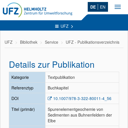
DE
EN
Toggl
navig
UFZ
UFZ
Bibliothek
Service
UFZ - Publikationsverzeichnis
Details zur Publikation
Kategorie
Textpublikation
Referenztyp
Buchkapitel
DOI
10.1007/978-3-322-80011-4_56
Titel (primär)
Spurenelementgeochemie von
Sedimenten aus Buhnenfeldern der
Elbe