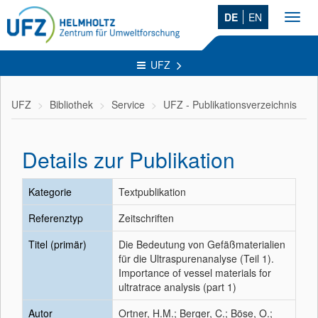
DE
EN
Toggl
navig
UFZ
UFZ
Bibliothek
Service
UFZ - Publikationsverzeichnis
Details zur Publikation
Kategorie
Textpublikation
Referenztyp
Zeitschriften
Titel (primär)
Die Bedeutung von Gefäßmaterialien
für die Ultraspurenanalyse (Teil 1).
Importance of vessel materials for
ultratrace analysis (part 1)
Autor
Ortner, H.M.; Berger, C.; Böse, O.;