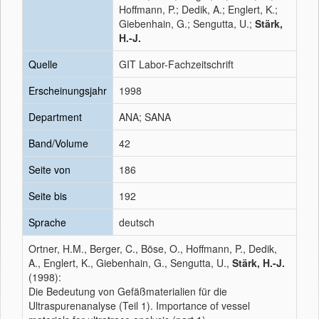
Hoffmann, P.; Dedik, A.; Englert, K.;
Giebenhain, G.; Sengutta, U.;
Stärk,
H.-J.
Quelle
GIT Labor-Fachzeitschrift
Erscheinungsjahr
1998
Department
ANA; SANA
Band/Volume
42
Seite von
186
Seite bis
192
Sprache
deutsch
Ortner, H.M., Berger, C., Böse, O., Hoffmann, P., Dedik,
A., Englert, K., Giebenhain, G., Sengutta, U.,
Stärk, H.-J.
(1998):
Die Bedeutung von Gefäßmaterialien für die
Ultraspurenanalyse (Teil 1). Importance of vessel