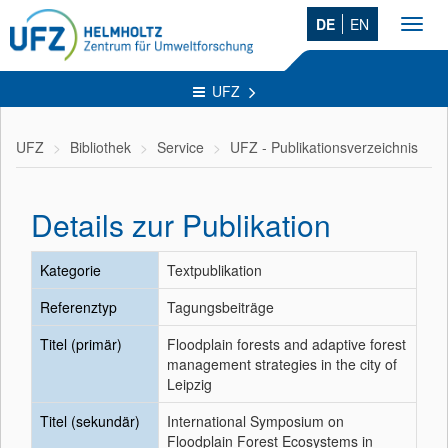
DE
EN
Toggl
navig
UFZ
UFZ
Bibliothek
Service
UFZ - Publikationsverzeichnis
Details zur Publikation
Kategorie
Textpublikation
Referenztyp
Tagungsbeiträge
Titel (primär)
Floodplain forests and adaptive forest
management strategies in the city of
Leipzig
Titel (sekundär)
International Symposium on
Floodplain Forest Ecosystems in