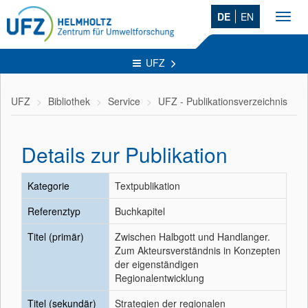
DE
EN
Toggl
navig
UFZ
UFZ
Bibliothek
Service
UFZ - Publikationsverzeichnis
Details zur Publikation
Kategorie
Textpublikation
Referenztyp
Buchkapitel
Titel (primär)
Zwischen Halbgott und Handlanger.
Zum Akteursverständnis in Konzepten
der eigenständigen
Regionalentwicklung
Titel (sekundär)
Strategien der regionalen