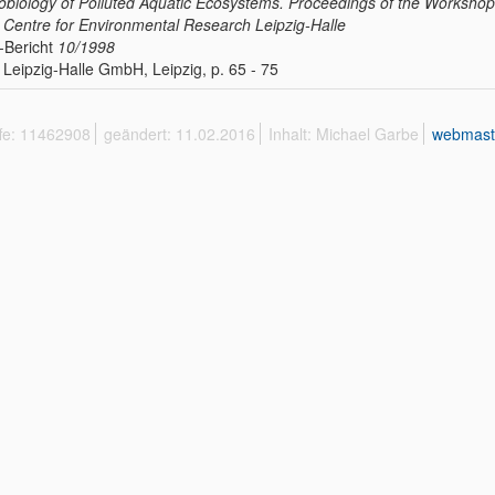
obiology of Polluted Aquatic Ecosystems. Proceedings of the Workshop
Centre for Environmental Research Leipzig-Halle
-Bericht
10/1998
Leipzig-Halle GmbH, Leipzig, p. 65 - 75
ffe: 11462908
geändert: 11.02.2016
Inhalt: Michael Garbe
webmast