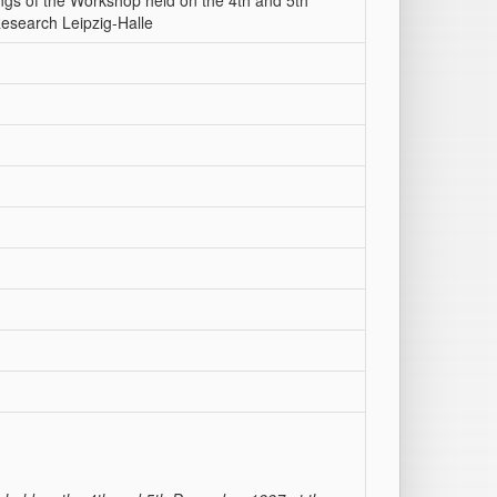
ngs of the Workshop held on the 4th and 5th
esearch Leipzig-Halle