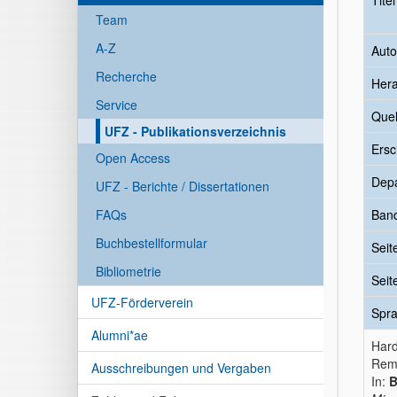
Tite
Team
A-Z
Auto
Recherche
Her
Service
Quel
UFZ - Publikationsverzeichnis
Ersc
Open Access
Dep
UFZ - Berichte / Dissertationen
FAQs
Ban
Buchbestellformular
Seit
Bibliometrie
Seit
UFZ-Förderverein
Spr
Alumni*ae
Hard
Remo
Ausschreibungen und Vergaben
In:
B