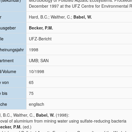
l (sekundär)
Microbiology of Polluted Aquatic Ecosystems. Proceedi
December 1997 at the UFZ Centre for Environmental R
r
Hard, B.C.; Walther, C.;
Babel, W.
ausgeber
Becker, P.M.
le
UFZ-Bericht
heinungsjahr
1998
artment
UMB; SAN
d/Volume
10/1998
e von
65
e bis
75
ache
englisch
, B.C., Walther, C.,
Babel, W.
(1998):
val of aluminium from mining water using sulfate-reducing bacteria
ecker, P.M.
(ed.)