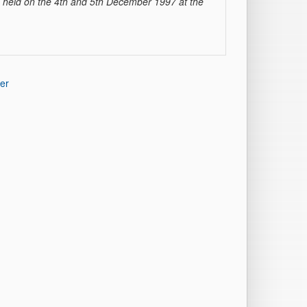
 held on the 4th and 5th December 1997 at the
er