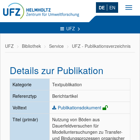
DE
EN
Toggl
navig
UFZ
UFZ
Bibliothek
Service
UFZ - Publikationsverzeichnis
Details zur Publikation
Kategorie
Textpublikation
Referenztyp
Berichtartikel
Volltext
Publikationsdokument
Titel (primär)
Nutzung von Böden aus
Dauerfeldversuchen für
Modelluntersuchungen zu Transfer-
und Bindungsprozessen organischer