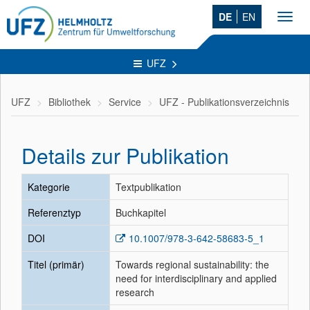
DE
EN
Toggl
navig
UFZ
UFZ
Bibliothek
Service
UFZ - Publikationsverzeichnis
Details zur Publikation
Kategorie
Textpublikation
Referenztyp
Buchkapitel
DOI
10.1007/978-3-642-58683-5_1
Titel (primär)
Towards regional sustainability: the
need for interdisciplinary and applied
research