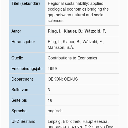
Titel (sekundär)
Regional sustainability: applied
ecological economics bridging the
gap between natural and social
sciences
Autor
Ring, I.
;
Klauer, B.
;
Wätzold, F.
Herausgeber
Ring, I.; Klauer, B.; Wätzold, F.;
Månsson, B.Å.
Quelle
Contributions to Economics
Erscheinungsjahr
1999
Department
OEKON; OEKUS
Seite von
3
Seite bis
16
Sprache
englisch
UFZ Bestand
Leipzig, Bibliothek, Hauptlesesaal,
00066389, 03-1576 DK: 338.23 Reg