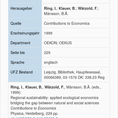
Herausgeber
Ring, I.
;
Klauer, B.
;
Wätzold, F.
;
Månsson, B.Å.
Quelle
Contributions to Economics
Erscheinungsjahr
1999
Department
OEKON; OEKUS
Seite bis
229
Sprache
englisch
UFZ Bestand
Leipzig, Bibliothek, Hauptlesesaal,
00066389, 03-1576 DK: 338.23 Reg
Ring, I.
,
Klauer, B.
,
Wätzold, F.
, Månsson, B.Å. (eds.,
1999):
Regional sustainability: applied ecological economics
bridging the gap between natural and social sciences
Contributions to Economics
Physica, Heidelberg, 229 pp.