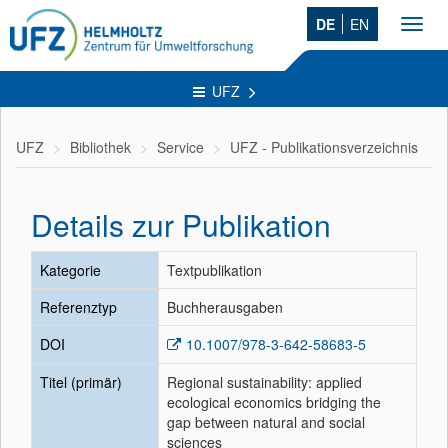
DE
EN
Toggl
navig
UFZ
UFZ
Bibliothek
Service
UFZ - Publikationsverzeichnis
Details zur Publikation
Kategorie
Textpublikation
Referenztyp
Buchherausgaben
DOI
10.1007/978-3-642-58683-5
Titel (primär)
Regional sustainability: applied
ecological economics bridging the
gap between natural and social
sciences