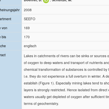
heinungsjahr
2008
artment
SEEFO
e von
169
e bis
170
ache
englisch
ract
Lakes in catchments of rivers can be sinks or sources o
of oxygen to deep waters and transport of nutrients an
chemical transformation of substances is controlled by 
i.e. they do not experience a full overturn in winter. A 
establish (Figure 1). Especially mining lakes tend to sho
layers is strongly restricted. Hence isolated from dir
waters usually get depleted of oxygen after sufficient ti
terms of geochemistry.