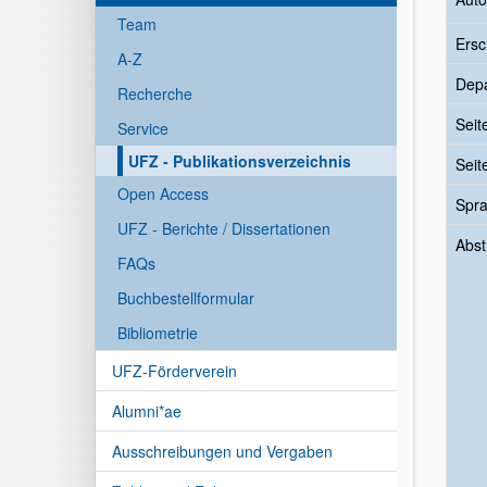
Team
Ersc
A-Z
Dep
Recherche
Seit
Service
UFZ - Publikationsverzeichnis
Seit
Open Access
Spr
UFZ - Berichte / Dissertationen
Abst
FAQs
Buchbestellformular
Bibliometrie
UFZ-Förderverein
Alumni*ae
Ausschreibungen und Vergaben