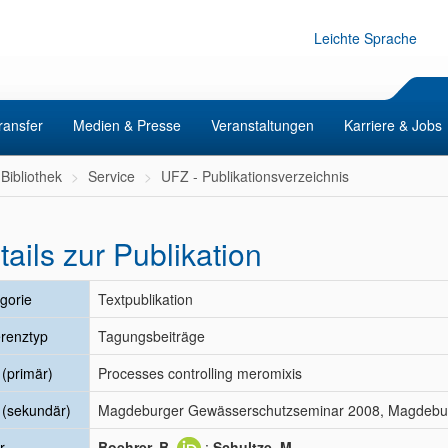
Leichte Sprache
ransfer
Medien & Presse
Veranstaltungen
Karriere & Jobs
Bibliothek
Service
UFZ - Publikationsverzeichnis
tails zur Publikation
gorie
Textpublikation
renztyp
Tagungsbeiträge
l (primär)
Processes controlling meromixis
l (sekundär)
Magdeburger Gewässerschutzseminar 2008, Magdebur
r
Boehrer, B.
;
Schultze, M.