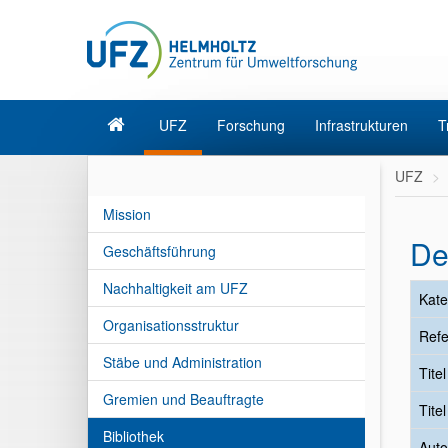
UFZ
Forschung
Infrastrukturen
T
UFZ
Mission
De
Geschäftsführung
Nachhaltigkeit am UFZ
Kate
Organisationsstruktur
Refe
Stäbe und Administration
Tite
Gremien und Beauftragte
Tite
Bibliothek
Auto