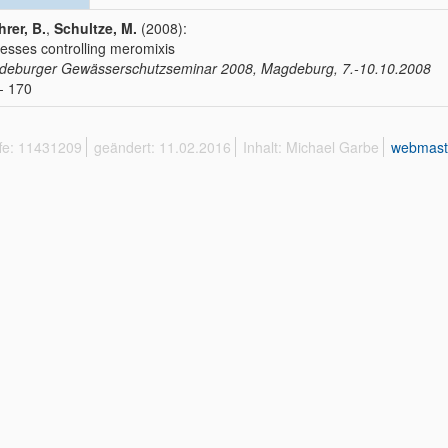
rer, B.
,
Schultze, M.
(2008):
esses controlling meromixis
eburger Gewässerschutzseminar 2008, Magdeburg, 7.-10.10.2008
- 170
ffe: 11431209
geändert: 11.02.2016
Inhalt: Michael Garbe
webmast