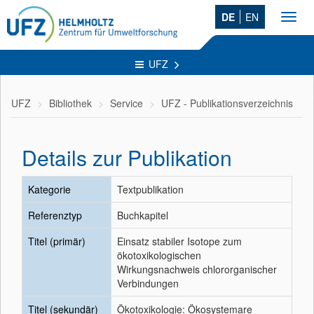
DE
EN
Toggl
navig
UFZ
UFZ
Bibliothek
Service
UFZ - Publikationsverzeichnis
Details zur Publikation
Kategorie
Textpublikation
Referenztyp
Buchkapitel
Titel (primär)
Einsatz stabiler Isotope zum
ökotoxikologischen
Wirkungsnachweis chlororganischer
Verbindungen
Titel (sekundär)
Ökotoxikologie: Ökosystemare