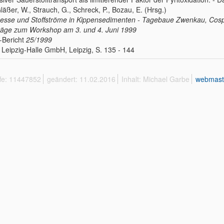
Gläßer, W., Strauch, G., Schreck, P., Bozau, E. (Hrsg.)
esse und Stoffströme in Kippensedimenten - Tagebaue Zwenkau, Cos
räge zum Workshop am 3. und 4. Juni 1999
-Bericht
25/1999
Leipzig-Halle GmbH, Leipzig, S. 135 - 144
ffe: 11447852
geändert: 11.02.2016
Inhalt: Michael Garbe
webmast