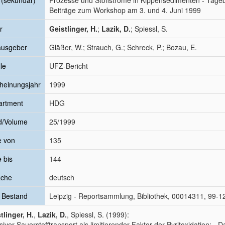
l (sekundär)
Prozesse und Stoffströme in Kippensedimenten - Tag
Beiträge zum Workshop am 3. und 4. Juni 1999
r
Geistlinger, H.
;
Lazik, D.
; Spiessl, S.
ausgeber
Gläßer, W.; Strauch, G.; Schreck, P.; Bozau, E.
le
UFZ-Bericht
heinungsjahr
1999
artment
HDG
d/Volume
25/1999
e von
135
e bis
144
ache
deutsch
 Bestand
Leipzig - Reportsammlung, Bibliothek, 00014311, 99-1
tlinger, H.
,
Lazik, D.
, Spiessl, S. (1999):
usiver Sauerstofftransport als limitierender Faktor der Pyritoxidation: -