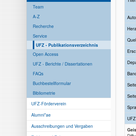
Tite
Team
A-Z
Auto
Recherche
Her
Service
Quel
UFZ - Publikationsverzeichnis
Ersc
Open Access
Dep
UFZ - Berichte / Dissertationen
FAQs
Ban
Buchbestellformular
Seit
Bibliometrie
Seit
UFZ-Förderverein
Spr
Alumni*ae
UFZ
Ausschreibungen und Vergaben
Geis
Diff