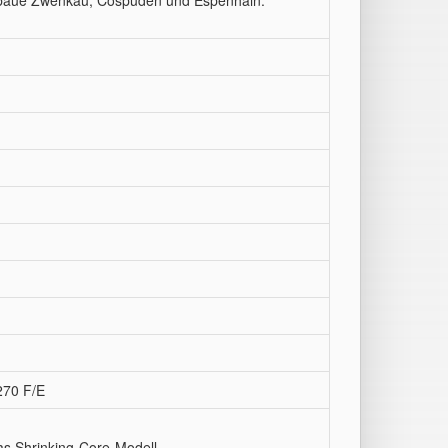
ebaue Zwenkau, Cospuden und Espenhain.
270 F/E
 Das Shrinking-Core-Modell -