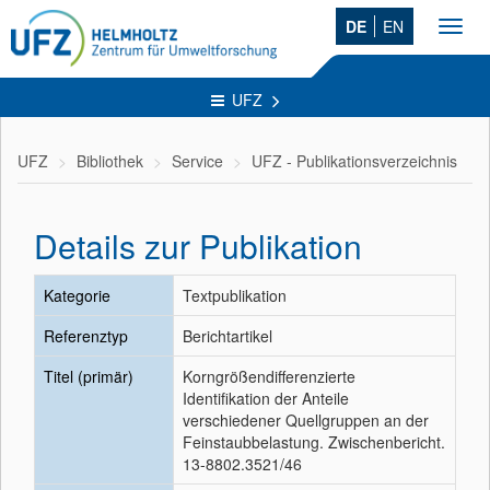
DE
EN
Toggl
navig
UFZ
UFZ
Bibliothek
Service
UFZ - Publikationsverzeichnis
Details zur Publikation
Kategorie
Textpublikation
Referenztyp
Berichtartikel
Titel (primär)
Korngrößendifferenzierte
Identifikation der Anteile
verschiedener Quellgruppen an der
Feinstaubbelastung. Zwischenbericht.
13-8802.3521/46