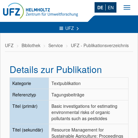
DE
EN
Toggl
navig
UFZ
UFZ
Bibliothek
Service
UFZ - Publikationsverzeichnis
Details zur Publikation
Kategorie
Textpublikation
Referenztyp
Tagungsbeiträge
Titel (primär)
Basic investigations for estimating
environmental risks of organic
pollutants such as pesticides
Titel (sekundär)
Resource Management for
Sustainable Agriculture: Proceedings