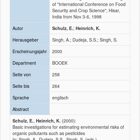
of "International Conference on Food
Security and Crop Science", Hisar,
India from Nov 3-6, 1998
Autor
Schulz, E.
;
Heinrich, K.
Herausgeber
Singh, A.; Dudeja, S.S.; Singh, S.
Erscheinungsjahr
2000
Department
BOOEK
Seite von
258
Seite bis
264
Sprache
englisch
Abstract
Schulz, E.
,
Heinrich, K.
(2000):
Basic investigations for estimating environmental risks of
organic pollutants such as pesticides
In: Singh, A., Dudeja, S.S., Singh, S. (eds.)