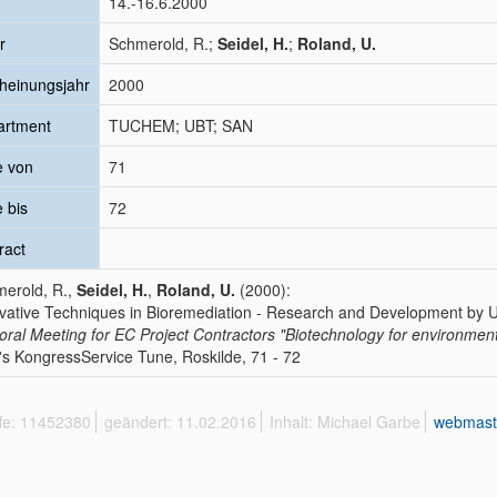
14.-16.6.2000
r
Schmerold, R.;
Seidel, H.
;
Roland, U.
heinungsjahr
2000
artment
TUCHEM; UBT; SAN
e von
71
e bis
72
ract
erold, R.,
Seidel, H.
,
Roland, U.
(2000):
vative Techniques in Bioremediation - Research and Development b
oral Meeting for EC Project Contractors "Biotechnology for environment
's KongressService Tune, Roskilde, 71 - 72
ffe: 11452380
geändert: 11.02.2016
Inhalt: Michael Garbe
webmast