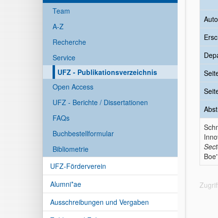
Team
Auto
A-Z
Ersc
Recherche
Dep
Service
UFZ - Publikationsverzeichnis
Seit
Open Access
Seit
UFZ - Berichte / Dissertationen
Abst
FAQs
Schm
Buchbestellformular
Inno
Sect
Bibliometrie
Boe'
UFZ-Förderverein
Alumni*ae
Zugri
Ausschreibungen und Vergaben