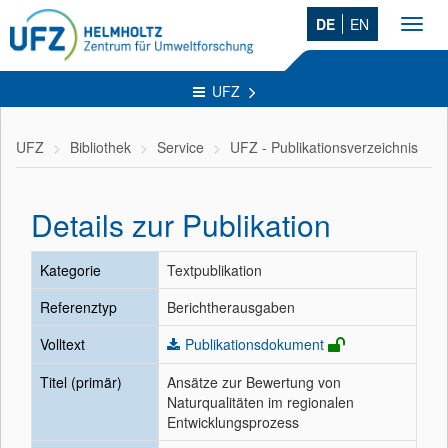
DE
EN
Toggl
navig
UFZ
UFZ
Bibliothek
Service
UFZ - Publikationsverzeichnis
Details zur Publikation
Kategorie
Textpublikation
Referenztyp
Berichtherausgaben
Volltext
Publikationsdokument
Titel (primär)
Ansätze zur Bewertung von
Naturqualitäten im regionalen
Entwicklungsprozess