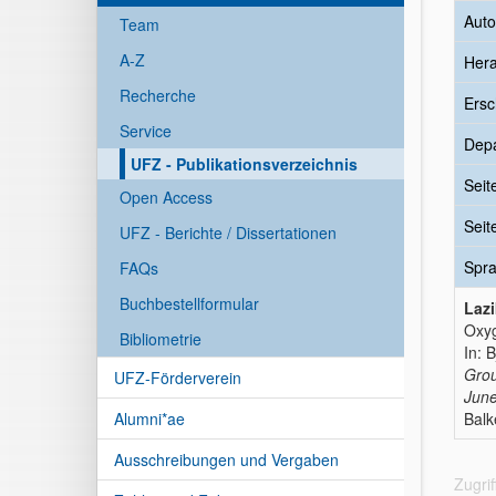
Auto
Team
A-Z
Her
Recherche
Ersc
Service
Dep
UFZ - Publikationsverzeichnis
Seit
Open Access
Seit
UFZ - Berichte / Dissertationen
Spr
FAQs
Buchbestellformular
Lazi
Oxyg
Bibliometrie
In: 
Grou
UFZ-Förderverein
Jun
Alumni*ae
Balk
Ausschreibungen und Vergaben
Zugri