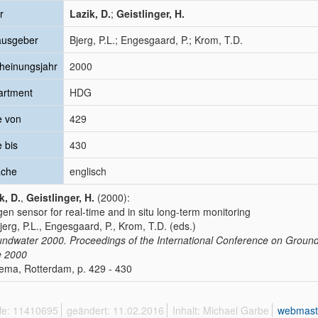
r
Lazik, D.
;
Geistlinger, H.
ausgeber
Bjerg, P.L.; Engesgaard, P.; Krom, T.D.
heinungsjahr
2000
artment
HDG
e von
429
e bis
430
ache
englisch
k, D.
,
Geistlinger, H.
(2000):
en sensor for real-time and in situ long-term monitoring
Bjerg, P.L., Engesgaard, P., Krom, T.D. (eds.)
ndwater 2000. Proceedings of the International Conference on Grou
e 2000
ema, Rotterdam, p. 429 - 430
ffe: 11410695
geändert: 11.02.2016
Inhalt: Michael Garbe
webmast