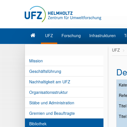
UFZ
Forschung
Infrastrukturen
T
UFZ
Mission
De
Geschäftsführung
Nachhaltigkeit am UFZ
Kate
Organisationsstruktur
Refe
Stäbe und Administration
Tite
Gremien und Beauftragte
Tite
Bibliothek