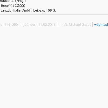
Breuste, J. (Hrsg.)
Bericht
10/2000
Leipzig-Halle GmbH, Leipzig, 108 S.
ffe: 11412501
geändert: 11.02.2016
Inhalt: Michael Garbe
webmast