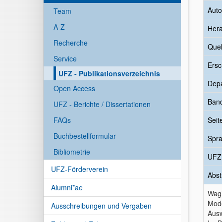
Auto
Team
A-Z
Her
Recherche
Quel
Service
Ersc
UFZ - Publikationsverzeichnis
Dep
Open Access
Ban
UFZ - Berichte / Dissertationen
FAQs
Seit
Buchbestellformular
Spr
Bibliometrie
UFZ
UFZ-Förderverein
Abst
Alumni*ae
Wagl
Mode
Ausschreibungen und Vergaben
Ausw