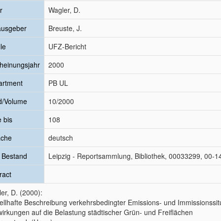
r
Wagler, D.
ausgeber
Breuste, J.
le
UFZ-Bericht
heinungsjahr
2000
artment
PB UL
d/Volume
10/2000
e bis
108
ache
deutsch
 Bestand
Leipzig - Reportsammlung, Bibliothek, 00033299, 00-1
ract
er, D. (2000):
llhafte Beschreibung verkehrsbedingter Emissions- und Immissionssi
irkungen auf die Belastung städtischer Grün- und Freiflächen