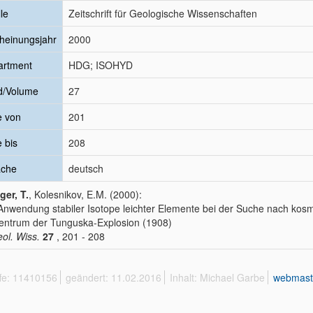
le
Zeitschrift für Geologische Wissenschaften
heinungsjahr
2000
artment
HDG; ISOHYD
d/Volume
27
e von
201
e bis
208
ache
deutsch
ger, T.
, Kolesnikov, E.M. (2000):
Anwendung stabiler Isotope leichter Elemente bei der Suche nach kos
entrum der Tunguska-Explosion (1908)
eol. Wiss.
27
, 201 - 208
ffe: 11410156
geändert: 11.02.2016
Inhalt: Michael Garbe
webmast