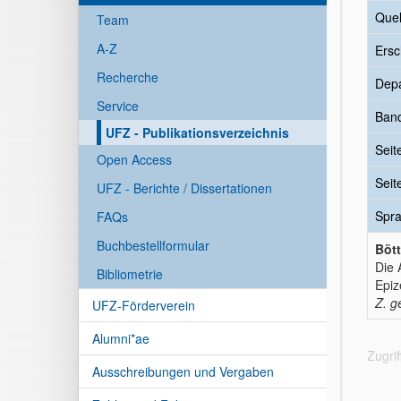
Quel
Team
A-Z
Ersc
Recherche
Dep
Service
Ban
UFZ - Publikationsverzeichnis
Seit
Open Access
Seit
UFZ - Berichte / Dissertationen
Spr
FAQs
Buchbestellformular
Bött
Die 
Bibliometrie
Epiz
Z. g
UFZ-Förderverein
Alumni*ae
Zugri
Ausschreibungen und Vergaben