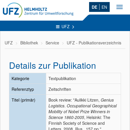
DE
EN
Toggl
navig
UFZ
UFZ
Bibliothek
Service
UFZ - Publikationsverzeichnis
Details zur Publikation
Kategorie
Textpublikation
Referenztyp
Zeitschriften
Titel (primär)
Book review: "Aulikki Litzen,
Genius
Logistics
.
Occupational Geographical
Mobility of Nobel Prize Winners in
Science 1860-2005
, Helsinki: The
Finnish Society of Science and
Letters, 2008, Illus., 157 pp."