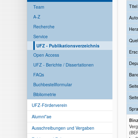
Tite
Team
A-Z
Auto
Recherche
Her
Service
Quel
UFZ - Publikationsverzeichnis
Ersc
Open Access
Dep
UFZ - Berichte / Dissertationen
FAQs
Ban
Buchbestellformular
Seit
Bibliometrie
Seit
UFZ-Förderverein
Spr
Alumni*ae
Binz
Verg
Ausschreibungen und Vergaben
(BER