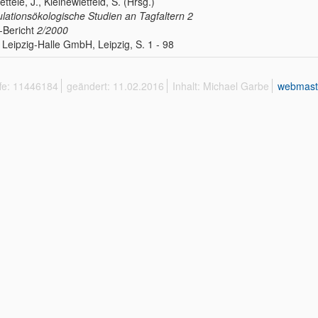
ettele, J., Kleinewietfeld, S. (Hrsg.)
lationsökologische Studien an Tagfaltern 2
-Bericht
2/2000
Leipzig-Halle GmbH, Leipzig, S. 1 - 98
ffe: 11446184
geändert: 11.02.2016
Inhalt: Michael Garbe
webmast