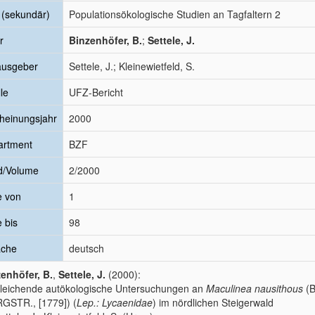
l (sekundär)
Populationsökologische Studien an Tagfaltern 2
r
Binzenhöfer, B.
;
Settele, J.
ausgeber
Settele, J.; Kleinewietfeld, S.
le
UFZ-Bericht
heinungsjahr
2000
artment
BZF
d/Volume
2/2000
e von
1
e bis
98
ache
deutsch
enhöfer, B.
,
Settele, J.
(2000):
leichende autökologische Untersuchungen an
Maculinea nausithous
(B
GSTR., [1779]) (
Lep.: Lycaenidae
) im nördlichen Steigerwald