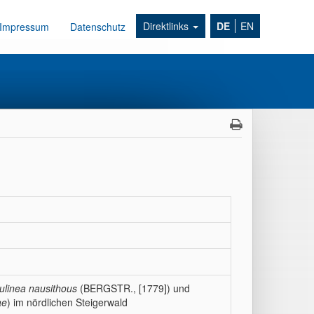
Direktlinks
DE
EN
Impressum
Datenschutz
linea nausithous
(BERGSTR., [1779]) und
ae
) im nördlichen Steigerwald