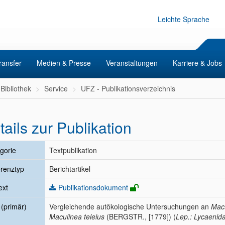
Leichte Sprache
ransfer
Medien & Presse
Veranstaltungen
Karriere & Jobs
Bibliothek
Service
UFZ - Publikationsverzeichnis
tails zur Publikation
gorie
Textpublikation
renztyp
Berichtartikel
ext
Publikationsdokument
l (primär)
Vergleichende autökologische Untersuchungen an
Macu
Maculinea teleius
(BERGSTR., [1779]) (
Lep.: Lycaenid