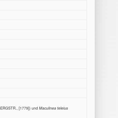
ERGSTR., [1779]) und
Maculinea teleius