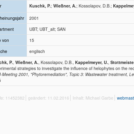
r
Kuschk, P.
;
Wießner, A.
; Kossolapov, D.B.;
Kappelmey
heinungsjahr
2001
artment
UBT; UBT_alt; SAN
e von
15
ache
englisch
hk, P.
,
Wießner, A.
, Kossolapov, D.B.,
Kappelmeyer, U.
,
Stottmeister
rimental strategies to investigate the influence of helophytes on the re
-Meeting 2001, "Phytoremediation", Topic 3: Wastewater treatment, Le
5
ffe: 11452382
geändert: 11.02.2016
Inhalt: Michael Garbe
webmast