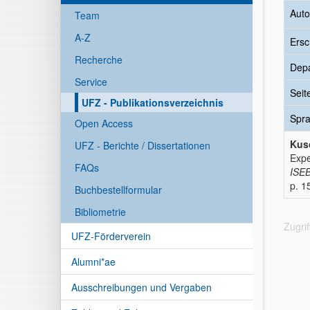
Auto
Team
A-Z
Ersc
Recherche
Dep
Service
Seit
UFZ - Publikationsverzeichnis
Spr
Open Access
Kusc
UFZ - Berichte / Dissertationen
Expe
FAQs
ISEB
p. 1
Buchbestellformular
Bibliometrie
Zugri
UFZ-Förderverein
Alumni*ae
Ausschreibungen und Vergaben