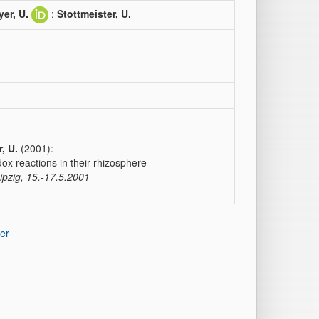
er, U.
;
Stottmeister, U.
, U.
(2001):
dox reactions in their rhizosphere
ipzig, 15.-17.5.2001
er