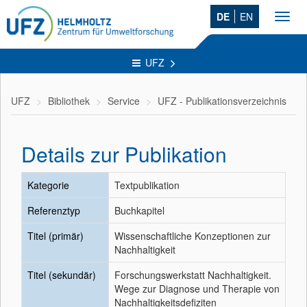
DE
EN
Toggl
navig
UFZ
UFZ
Bibliothek
Service
UFZ - Publikationsverzeichnis
Details zur Publikation
Kategorie
Textpublikation
Referenztyp
Buchkapitel
Titel (primär)
Wissenschaftliche Konzeptionen zur
Nachhaltigkeit
Titel (sekundär)
Forschungswerkstatt Nachhaltigkeit.
Wege zur Diagnose und Therapie von
Nachhaltigkeitsdefiziten