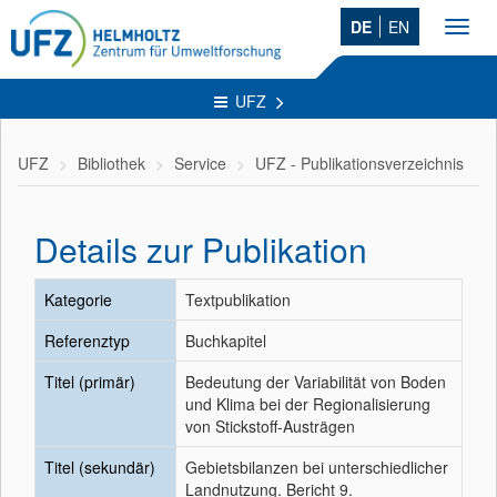
DE
EN
Toggl
navig
UFZ
UFZ
Bibliothek
Service
UFZ - Publikationsverzeichnis
Details zur Publikation
Kategorie
Textpublikation
Referenztyp
Buchkapitel
Titel (primär)
Bedeutung der Variabilität von Boden
und Klima bei der Regionalisierung
von Stickstoff-Austrägen
Titel (sekundär)
Gebietsbilanzen bei unterschiedlicher
Landnutzung. Bericht 9.