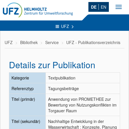
DE
EN
Toggl
navig
UFZ
UFZ
Bibliothek
Service
UFZ - Publikationsverzeichnis
Details zur Publikation
Kategorie
Textpublikation
Referenztyp
Tagungsbeiträge
Titel (primär)
Anwendung von PROMETHEE zur
Bewertung von Nutzungskonflikten im
Torgauer Raum
Titel (sekundär)
Nachhaltige Entwicklung in der
Wasserwirtschaft : Konzepte, Planung