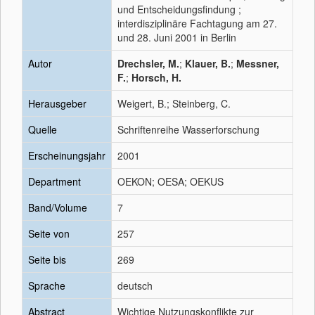
und Entscheidungsfindung ;
interdisziplinäre Fachtagung am 27.
und 28. Juni 2001 in Berlin
Autor
Drechsler, M.
;
Klauer, B.
;
Messner,
F.
;
Horsch, H.
Herausgeber
Weigert, B.; Steinberg, C.
Quelle
Schriftenreihe Wasserforschung
Erscheinungsjahr
2001
Department
OEKON; OESA; OEKUS
Band/Volume
7
Seite von
257
Seite bis
269
Sprache
deutsch
Abstract
Wichtige Nutzungskonflikte zur