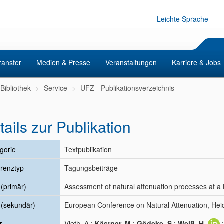
Leichte Sprache
ransfer
Medien & Presse
Veranstaltungen
Karriere & Jobs
Bibliothek
Service
UFZ - Publikationsverzeichnis
tails zur Publikation
gorie
Textpublikation
renztyp
Tagungsbeiträge
l (primär)
Assessment of natural attenuation processes at a
l (sekundär)
European Conference on Natural Attenuation, Hei
r
Vieth, A.;
Kästner, M.
;
Gödeke, S.
;
Weiß, H.