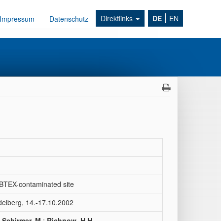
Direktlinks
DE
EN
Impressum
Datenschutz
 BTEX-contaminated site
delberg, 14.-17.10.2002
;
Schirmer, M.
;
Richnow, H.H.