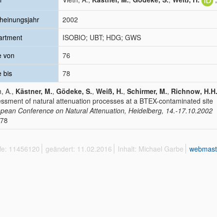
heinungsjahr
2002
artment
ISOBIO; UBT; HDG; GWS
e von
76
e bis
78
h, A.,
Kästner, M.
,
Gödeke, S.
,
Weiß, H.
,
Schirmer, M.
,
Richnow, H.H
ssment of natural attenuation processes at a BTEX-contaminated site
pean Conference on Natural Attenuation, Heidelberg, 14.-17.10.2002
 78
ffe: 11456120
geändert: 11.02.2016
Inhalt: Michael Garbe
webmast