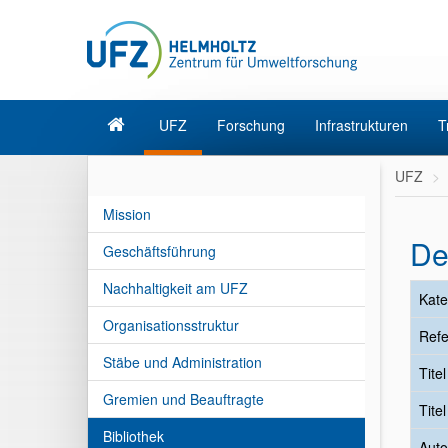
UFZ
Forschung
Infrastrukturen
T
UFZ
Mission
De
Geschäftsführung
Nachhaltigkeit am UFZ
Kate
Organisationsstruktur
Refe
Stäbe und Administration
Tite
Gremien und Beauftragte
Tite
Bibliothek
Auto