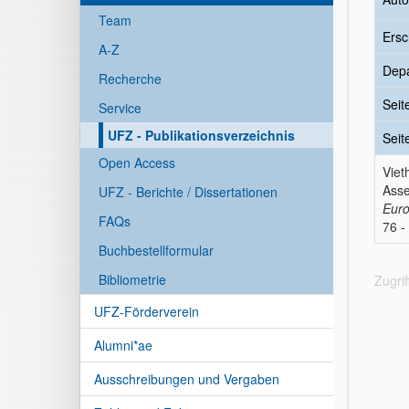
Team
Ersc
A-Z
Dep
Recherche
Seit
Service
UFZ - Publikationsverzeichnis
Seit
Open Access
Viet
Asse
UFZ - Berichte / Dissertationen
Euro
FAQs
76 -
Buchbestellformular
Bibliometrie
Zugri
UFZ-Förderverein
Alumni*ae
Ausschreibungen und Vergaben