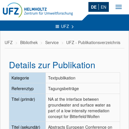
DE
EN
Toggl
navig
UFZ
UFZ
Bibliothek
Service
UFZ - Publikationsverzeichnis
Details zur Publikation
Kategorie
Textpublikation
Referenztyp
Tagungsbeiträge
Titel (primär)
NA at the interface between
groundwater and surface water as
part of a low intensity remediation
concept for Bitterfeld/Wolfen
Titel (sekundär)
Abstracts European Conference on