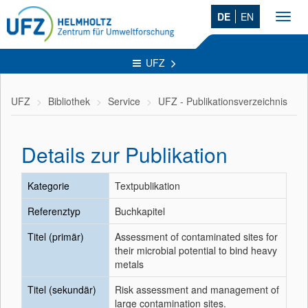
DE
EN
Toggl
navig
UFZ
UFZ
Bibliothek
Service
UFZ - Publikationsverzeichnis
Details zur Publikation
Kategorie
Textpublikation
Referenztyp
Buchkapitel
Titel (primär)
Assessment of contaminated sites for
their microbial potential to bind heavy
metals
Titel (sekundär)
Risk assessment and management of
large contamination sites.