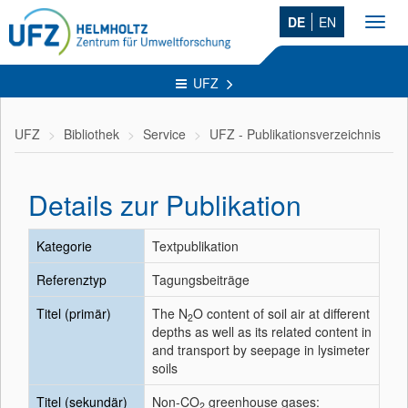
DE
EN
Toggl
navig
UFZ
UFZ
Bibliothek
Service
UFZ - Publikationsverzeichnis
Details zur Publikation
Kategorie
Textpublikation
Referenztyp
Tagungsbeiträge
Titel (primär)
The N
O content of soil air at different
2
depths as well as its related content in
and transport by seepage in lysimeter
soils
Titel (sekundär)
Non-CO
greenhouse gases:
2