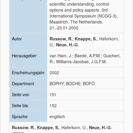
scientific understanding, control
options and policy aspects. 3rd
International Symposium (NCGG-3),
Maastrich, The Netherlands,
21.-23.01.2002
Autor
Russow, R.
;
Knappe, S.
; Haferkorn,
U.;
Neue, H.-U.
Herausgeber
van Ham, J.; Baede, A.P.M.; Guichert,
R.; Williams-Jacobse, J.G.F.M.
Erscheinungsjahr
2002
Department
BOPHY; BOCHE; BOFO
Seite von
151
Seite bis
152
Sprache
englisch
Russow, R.
,
Knappe, S.
, Haferkorn, U.,
Neue, H.-U.