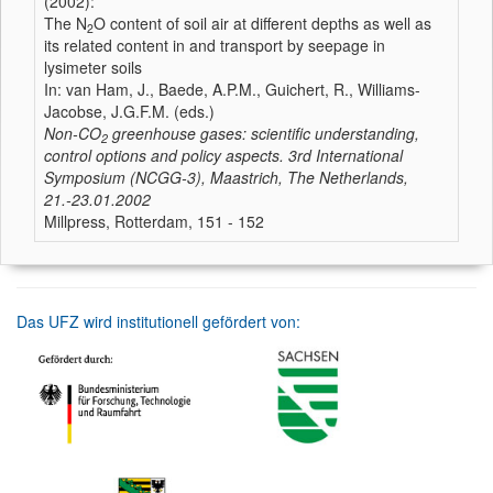
(2002):
The N
O content of soil air at different depths as well as
2
its related content in and transport by seepage in
lysimeter soils
In: van Ham, J., Baede, A.P.M., Guichert, R., Williams-
Jacobse, J.G.F.M. (eds.)
Non-CO
greenhouse gases: scientific understanding,
2
control options and policy aspects. 3rd International
Symposium (NCGG-3), Maastrich, The Netherlands,
21.-23.01.2002
Millpress, Rotterdam, 151 - 152
Das UFZ wird institutionell gefördert von: