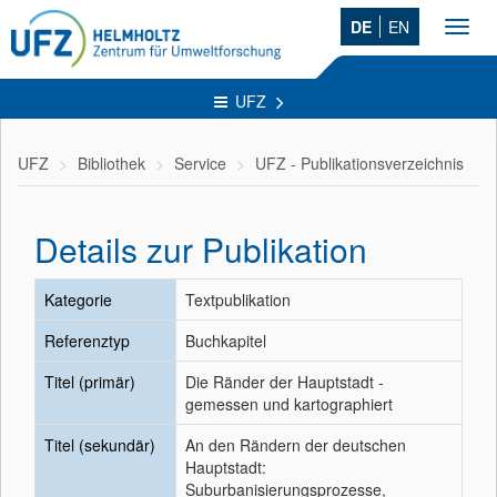
DE
EN
Toggl
navig
UFZ
UFZ
Bibliothek
Service
UFZ - Publikationsverzeichnis
Details zur Publikation
Kategorie
Textpublikation
Referenztyp
Buchkapitel
Titel (primär)
Die Ränder der Hauptstadt -
gemessen und kartographiert
Titel (sekundär)
An den Rändern der deutschen
Hauptstadt:
Suburbanisierungsprozesse,