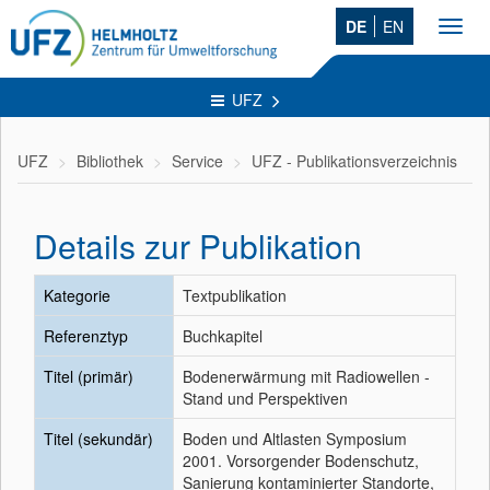
DE
EN
Toggl
navig
UFZ
UFZ
Bibliothek
Service
UFZ - Publikationsverzeichnis
Details zur Publikation
Kategorie
Textpublikation
Referenztyp
Buchkapitel
Titel (primär)
Bodenerwärmung mit Radiowellen -
Stand und Perspektiven
Titel (sekundär)
Boden und Altlasten Symposium
2001. Vorsorgender Bodenschutz,
Sanierung kontaminierter Standorte,