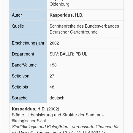
Oldenburg
Autor
Kasperidus, H.D.
Quelle
Schriftenreihe des Bundesverbandes
Deutscher Gartenfreunde
Erscheinungsjahr
2002
Department
SUV; BALLR; PB UL
Band/Volume
158
Seite von
27
Seite bis
48
Sprache
deutsch
Kasperidus, H.D.
(2002):
Städte, Urbanisierung und Struktur der Stadt aus
ökologischer Sicht
Stadtökologie und Kleingärten - verbesserte Chancen für
die Umwelt : Tagung: vom 10. bis 12. Mai 2002 in