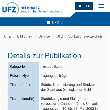
DE
EN
Toggl
navig
UFZ
UFZ
Bibliothek
Service
UFZ - Publikationsverzeichnis
Details zur Publikation
Kategorie
Textpublikation
Referenztyp
Tagungsbeiträge
Titel (primär)
Städte, Urbanisierung und Struktur
der Stadt aus ökologischer Sicht
Titel (sekundär)
Stadtökologie und Kleingärten -
verbesserte Chancen für die Umwelt :
Tagung: vom 10. bis 12. Mai 2002 in