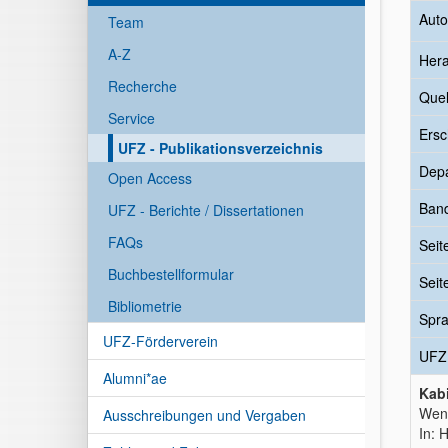
Auto
Team
A-Z
Her
Recherche
Quel
Service
Ersc
UFZ - Publikationsverzeichnis
Dep
Open Access
Ban
UFZ - Berichte / Dissertationen
FAQs
Seit
Buchbestellformular
Seit
Bibliometrie
Spr
UFZ-Förderverein
UFZ
Alumni*ae
Kabi
Wenn
Ausschreibungen und Vergaben
In: 