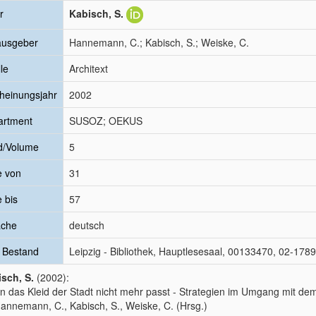
r
Kabisch, S.
ausgeber
Hannemann, C.; Kabisch, S.; Weiske, C.
le
Architext
heinungsjahr
2002
artment
SUSOZ; OEKUS
d/Volume
5
e von
31
e bis
57
ache
deutsch
 Bestand
Leipzig - Bibliothek, Hauptlesesaal, 00133470, 02-17
sch, S.
(2002):
 das Kleid der Stadt nicht mehr passt - Strategien im Umgang mit d
Hannemann, C., Kabisch, S., Weiske, C. (Hrsg.)