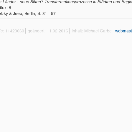
 Länder - neue Sitten? Transformationsprozesse in Städten und Regi
itext
5
lzky & Jeep, Berlin, S. 31 - 57
ffe: 11423060
geändert: 11.02.2016
Inhalt: Michael Garbe
webmast