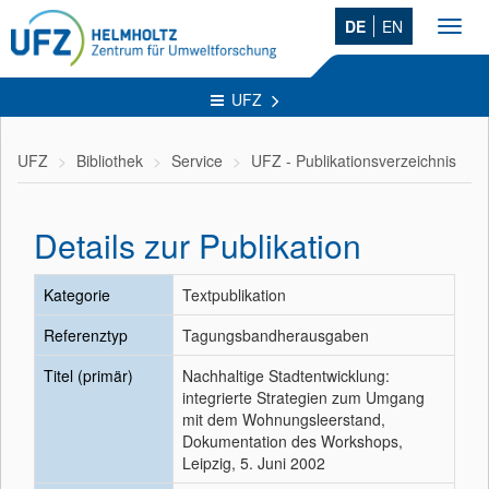
DE
EN
Toggl
navig
UFZ
UFZ
Bibliothek
Service
UFZ - Publikationsverzeichnis
Details zur Publikation
Kategorie
Textpublikation
Referenztyp
Tagungsbandherausgaben
Titel (primär)
Nachhaltige Stadtentwicklung:
integrierte Strategien zum Umgang
mit dem Wohnungsleerstand,
Dokumentation des Workshops,
Leipzig, 5. Juni 2002