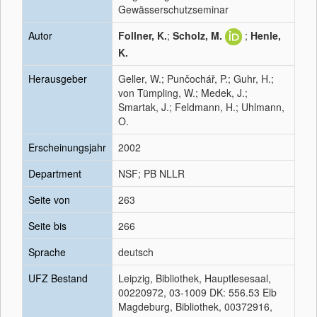
Gewässerschutzseminar
Autor
Follner, K.
;
Scholz, M.
;
Henle,
K.
Herausgeber
Geller, W.; Punčochář, P.; Guhr, H.;
von Tümpling, W.; Medek, J.;
Smartak, J.; Feldmann, H.; Uhlmann,
O.
Erscheinungsjahr
2002
Department
NSF; PB NLLR
Seite von
263
Seite bis
266
Sprache
deutsch
UFZ Bestand
Leipzig, Bibliothek, Hauptlesesaal,
00220972, 03-1009 DK: 556.53 Elb
Magdeburg, Bibliothek, 00372916,