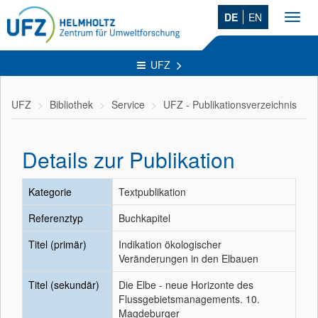
DE
EN
Toggl
navig
UFZ
UFZ
Bibliothek
Service
UFZ - Publikationsverzeichnis
Details zur Publikation
Kategorie
Textpublikation
Referenztyp
Buchkapitel
Titel (primär)
Indikation ökologischer
Veränderungen in den Elbauen
Titel (sekundär)
Die Elbe - neue Horizonte des
Flussgebietsmanagements. 10.
Magdeburger