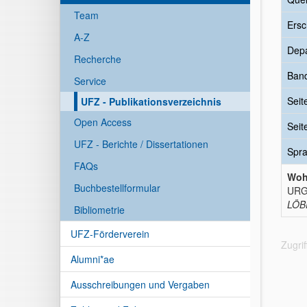
Team
Ersc
A-Z
Dep
Recherche
Ban
Service
Seit
UFZ - Publikationsverzeichnis
Open Access
Seit
UFZ - Berichte / Dissertationen
Spr
FAQs
Wohl
Buchbestellformular
URGE
LÖBF
Bibliometrie
UFZ-Förderverein
Zugri
Alumni*ae
Ausschreibungen und Vergaben