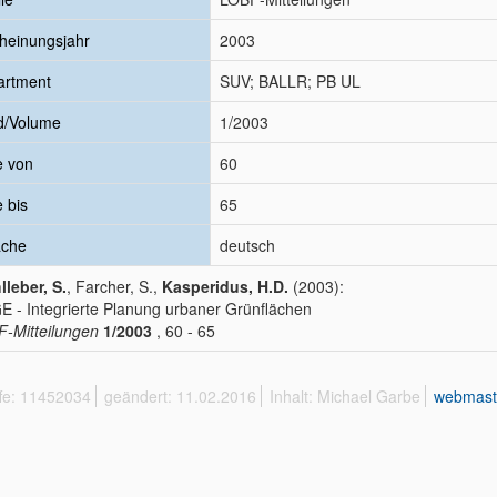
heinungsjahr
2003
artment
SUV; BALLR; PB UL
d/Volume
1/2003
e von
60
e bis
65
ache
deutsch
leber, S.
, Farcher, S.,
Kasperidus, H.D.
(2003):
 - Integrierte Planung urbaner Grünflächen
-Mitteilungen
1/2003
, 60 - 65
ffe: 11452034
geändert: 11.02.2016
Inhalt: Michael Garbe
webmast