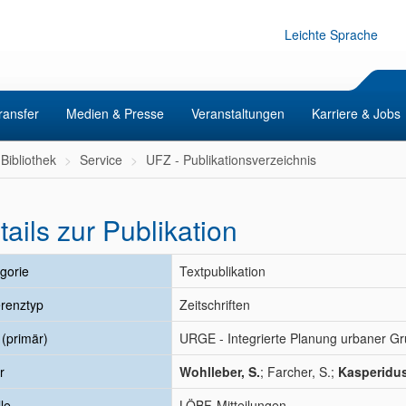
Leichte Sprache
ransfer
Medien & Presse
Veranstaltungen
Karriere & Jobs
Bibliothek
Service
UFZ - Publikationsverzeichnis
tails zur Publikation
gorie
Textpublikation
renztyp
Zeitschriften
l (primär)
URGE - Integrierte Planung urbaner Gr
r
Wohlleber, S.
; Farcher, S.;
Kasperidus
le
LÖBF-Mitteilungen