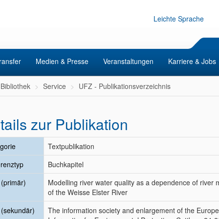
Leichte Sprache
ransfer
Medien & Presse
Veranstaltungen
Karriere & Jobs
Bibliothek
Service
UFZ - Publikationsverzeichnis
tails zur Publikation
gorie
Textpublikation
renztyp
Buchkapitel
l (primär)
Modelling river water quality as a dependence of river 
of the Weisse Elster River
l (sekundär)
The information society and enlargement of the Europe