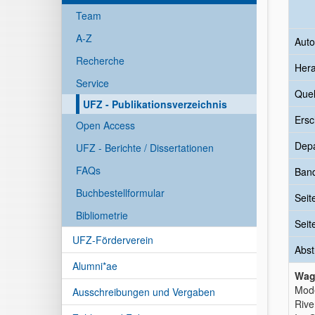
Team
A-Z
Auto
Recherche
Her
Service
Quel
UFZ - Publikationsverzeichnis
Ersc
Open Access
Dep
UFZ - Berichte / Dissertationen
FAQs
Ban
Buchbestellformular
Seit
Bibliometrie
Seit
UFZ-Förderverein
Abst
Alumni*ae
Wag
Mode
Ausschreibungen und Vergaben
Rive