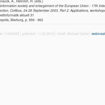
Gnauck, A., Heinrich, R. (eds.)
information society and enlargement of the European Union : 17th Inte
ection, Cottbus, 24-26 September 2003. Part 2: Applications, workshop
ltinformatik aktuell
31
opolis, Marburg, p. 959 - 962
ffe: 11456055
geändert: 11.02.2016
Inhalt: Michael Garbe
webmast