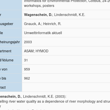
Informatics for Environmental Protection, Cottbus, 24-
workshops, posters
r
Wagenschein, D.
; Lindenschmidt, K.E.
ausgeber
Gnauck, A.; Heinrich, R.
le
Umweltinformatik aktuell
heinungsjahr
2003
artment
ASAM; HYMOD
d/Volume
31
e von
959
e bis
962
ract
enschein, D.
, Lindenschmidt, K.E. (2003):
lling river water quality as a dependence of river morphology and struc
r