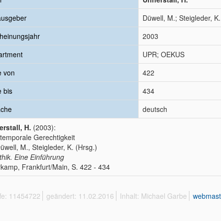
ausgeber
Düwell, M.; Steigleder, K.
heinungsjahr
2003
artment
UPR; OEKUS
e von
422
e bis
434
ache
deutsch
rstall, H.
(2003):
rtemporale Gerechtigkeit
Düwell, M., Steigleder, K. (Hrsg.)
thik. Eine Einführung
kamp, Frankfurt/Main, S. 422 - 434
ffe: 11454722
geändert: 11.02.2016
Inhalt: Michael Garbe
webmast