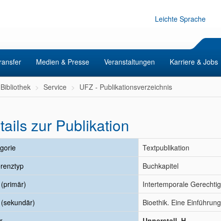
Leichte Sprache
ransfer
Medien & Presse
Veranstaltungen
Karriere & Jobs
Bibliothek
Service
UFZ - Publikationsverzeichnis
tails zur Publikation
gorie
Textpublikation
renztyp
Buchkapitel
l (primär)
Intertemporale Gerechtig
l (sekundär)
Bioethik. Eine Einführung
r
Unnerstall, H.