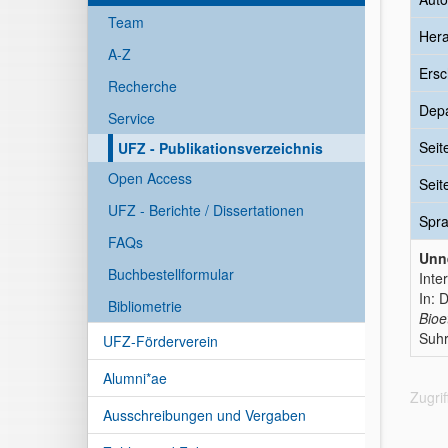
Team
Her
A-Z
Ersc
Recherche
Dep
Service
Seit
UFZ - Publikationsverzeichnis
Open Access
Seit
UFZ - Berichte / Dissertationen
Spr
FAQs
Unne
Buchbestellformular
Inte
In: 
Bibliometrie
Bioe
Suhr
UFZ-Förderverein
Alumni*ae
Zugri
Ausschreibungen und Vergaben