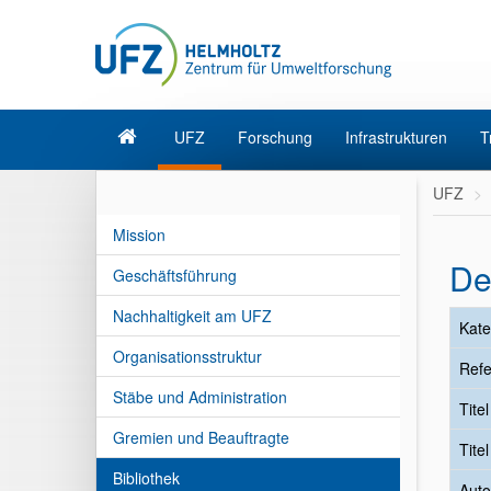
UFZ
Forschung
Infrastrukturen
T
UFZ
Mission
De
Geschäftsführung
Nachhaltigkeit am UFZ
Kate
Organisationsstruktur
Refe
Stäbe und Administration
Tite
Gremien und Beauftragte
Tite
Bibliothek
Auto