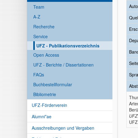
Auto
Team
A-Z
Quel
Recherche
Ersc
Service
Dep
UFZ - Publikationsverzeichnis
Ban
Open Access
Seit
UFZ - Berichte / Dissertationen
FAQs
Spr
Buchbestellformular
Abst
Bibliometrie
Thu
Arte
UFZ-Förderverein
Berü
UFZ-
Alumni*ae
UFZ 
Ausschreibungen und Vergaben