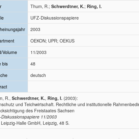
r
Thum, R.;
Schwerdtner, K.
;
Ring, I.
le
UFZ-Diskussionspapiere
heinungsjahr
2003
artment
OEKON; UPR; OEKUS
d/Volume
11/2003
e bis
48
ache
deutsch
ract
m, R.,
Schwerdtner, K.
,
Ring, I.
(2003):
nschutz und Teichwirtschaft. Rechtliche und institutionelle Rahmenbe
cksichtigung des Freistaates Sachsen
Diskussionspapiere
11/2003
Leipzig-Halle GmbH, Leipzig, 48 S.