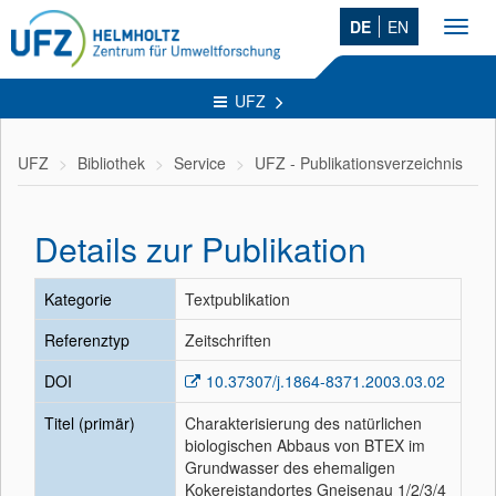
DE
EN
Toggl
navig
UFZ
UFZ
Bibliothek
Service
UFZ - Publikationsverzeichnis
Details zur Publikation
Kategorie
Textpublikation
Referenztyp
Zeitschriften
DOI
10.37307/j.1864-8371.2003.03.02
Titel (primär)
Charakterisierung des natürlichen
biologischen Abbaus von BTEX im
Grundwasser des ehemaligen
Kokereistandortes Gneisenau 1/2/3/4