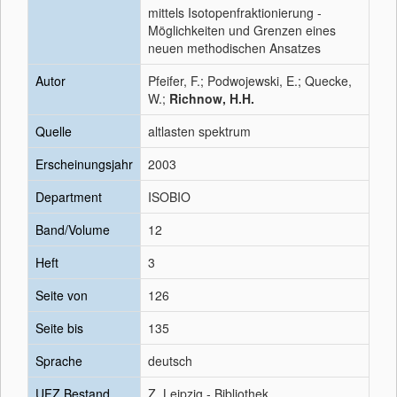
mittels Isotopenfraktionierung -
Möglichkeiten und Grenzen eines
neuen methodischen Ansatzes
Autor
Pfeifer, F.; Podwojewski, E.; Quecke,
W.;
Richnow, H.H.
Quelle
altlasten spektrum
Erscheinungsjahr
2003
Department
ISOBIO
Band/Volume
12
Heft
3
Seite von
126
Seite bis
135
Sprache
deutsch
UFZ Bestand
Z, Leipzig - Bibliothek,